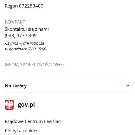
Regon 072253400
KONTAKT
Skontaktuj się z nami
(033) 4777 309
Czynna w dni robocze
w godzinach 7:00-15:00
MEDIA SPOŁECZNOŚCIOWE:
Na skróty
stopka
Strona
gov.pl
gov.pl
główna
Rządowe Centrum Legislacji
Polityka cookies