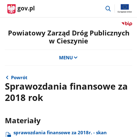
przejdź
gov.pl
do
wyszukiwar
Przejdź
do
Powiatowy Zarząd Dróg Publicznych
serwis
w Cieszynie
Biulety
Informa
Publicz
MENU
Powiat
Zarząd
Dróg
Powrót
Public
Sprawozdania finansowe za
w
2018 rok
Cieszyn
Materiały
sprawozdania finansowe za 2018r. - skan