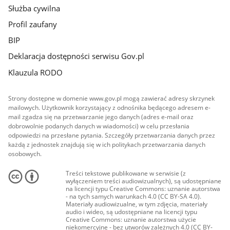
Służba cywilna
Profil zaufany
BIP
Deklaracja dostępności serwisu Gov.pl
Klauzula RODO
Strony dostępne w domenie www.gov.pl mogą zawierać adresy skrzynek
mailowych. Użytkownik korzystający z odnośnika będącego adresem e-
mail zgadza się na przetwarzanie jego danych (adres e-mail oraz
dobrowolnie podanych danych w wiadomości) w celu przesłania
odpowiedzi na przesłane pytania. Szczegóły przetwarzania danych przez
każdą z jednostek znajdują się w ich politykach przetwarzania danych
osobowych.
Treści tekstowe publikowane w serwisie (z
wyłączeniem treści audiowizualnych), są udostępniane
na licencji typu Creative Commons: uznanie autorstwa
- na tych samych warunkach 4.0 (CC BY-SA 4.0).
Materiały audiowizualne, w tym zdjęcia, materiały
audio i wideo, są udostępniane na licencji typu
Creative Commons: uznanie autorstwa użycie
niekomercyjne - bez utworów zależnych 4.0 (CC BY-