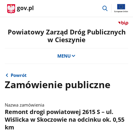
przejdź
gov.pl
do
wyszukiwar
Przejdź
do
Powiatowy Zarząd Dróg Publicznych
serwis
w Cieszynie
Biulety
Informa
Publicz
MENU
Powiat
Zarząd
Dróg
Powrót
Public
Zamówienie publiczne
w
Cieszyn
Nazwa zamówienia
Remont drogi powiatowej 2615 S – ul.
Wiślicka w Skoczowie na odcinku ok. 0,55
km