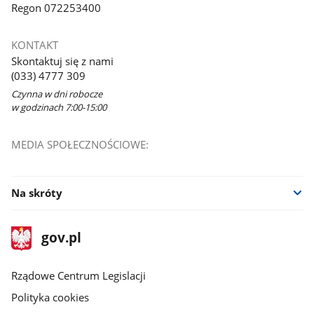
Regon 072253400
KONTAKT
Skontaktuj się z nami
(033) 4777 309
Czynna w dni robocze
w godzinach 7:00-15:00
MEDIA SPOŁECZNOŚCIOWE:
Na skróty
stopka
Strona
gov.pl
gov.pl
główna
Rządowe Centrum Legislacji
Polityka cookies