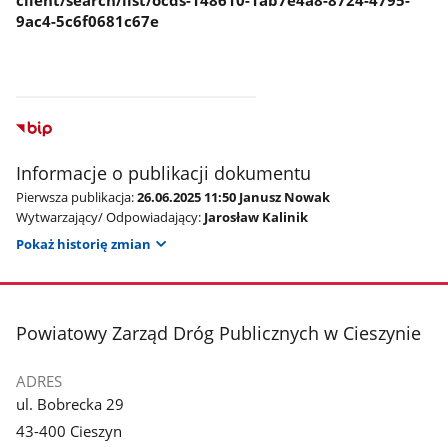
client/search/list/ocds-148610-1ab7e4a8-8724-4795-
9ac4-5c6f0681c67e
Informacje o publikacji dokumentu
Pierwsza publikacja:
26.06.2025 11:50 Janusz Nowak
Wytwarzający/ Odpowiadający:
Jarosław Kalinik
Pokaż historię zmian
stopka
Powiatowy Zarząd Dróg Publicznych w Cieszynie
ADRES
ul. Bobrecka 29
43-400 Cieszyn