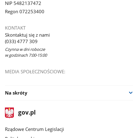
NIP 5482137472
Regon 072253400
KONTAKT
Skontaktuj się z nami
(033) 4777 309
Czynna w dni robocze
w godzinach 7:00-15:00
MEDIA SPOŁECZNOŚCIOWE:
Na skróty
stopka
Strona
gov.pl
gov.pl
główna
Rządowe Centrum Legislacji