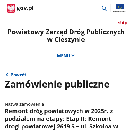
przejdź
gov.pl
do
wyszukiwar
Przejdź
do
Powiatowy Zarząd Dróg Publicznych
serwis
w Cieszynie
Biulety
Informa
Publicz
MENU
Powiat
Zarząd
Dróg
Powrót
Public
Zamówienie publiczne
w
Cieszyn
Nazwa zamówienia
Remont dróg powiatowych w 2025r. z
podziałem na etapy: Etap II: Remont
drogi powiatowej 2619 S – ul. Szkolna w