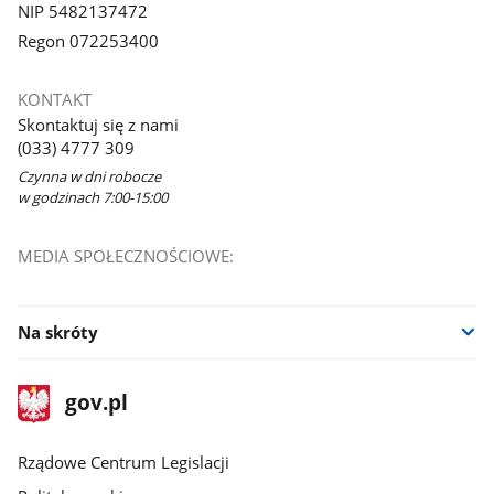
NIP 5482137472
Regon 072253400
KONTAKT
Skontaktuj się z nami
(033) 4777 309
Czynna w dni robocze
w godzinach 7:00-15:00
MEDIA SPOŁECZNOŚCIOWE:
Na skróty
stopka
Strona
gov.pl
gov.pl
główna
Rządowe Centrum Legislacji