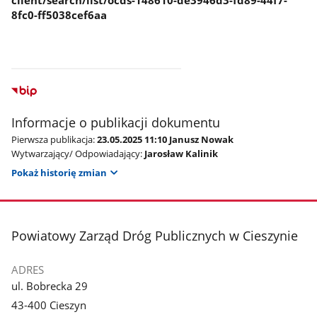
client/search/list/ocds-148610-de3946d3-fd89-44f7-
8fc0-ff5038cef6aa
Informacje o publikacji dokumentu
Pierwsza publikacja:
23.05.2025 11:10 Janusz Nowak
Wytwarzający/ Odpowiadający:
Jarosław Kalinik
Pokaż historię zmian
stopka
Powiatowy Zarząd Dróg Publicznych w Cieszynie
ADRES
ul. Bobrecka 29
43-400 Cieszyn