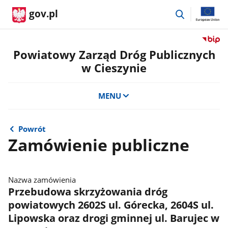
przejdź
gov.pl
do
wyszukiwar
Przejdź
do
Powiatowy Zarząd Dróg Publicznych
serwis
w Cieszynie
Biulety
Informa
Publicz
MENU
Powiat
Zarząd
Dróg
Powrót
Public
Zamówienie publiczne
w
Cieszyn
Nazwa zamówienia
Przebudowa skrzyżowania dróg
powiatowych 2602S ul. Górecka, 2604S ul.
Lipowska oraz drogi gminnej ul. Barujec w