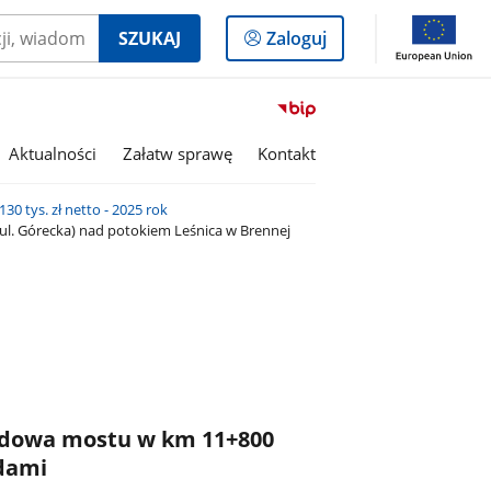
Logowanie
SZUKAJ
Zaloguj
do
panelu
Przejdź
do
Aktualności
Załatw sprawę
Kontakt
serwisu
Biuletyn
Informacji
0 tys. zł netto - 2025 rok
Publicznej
l. Górecka) nad potokiem Leśnica w Brennej
Powiatowy
Zarząd
Dróg
Publicznych
w
Cieszynie
udowa mostu w km 11+800
zdami