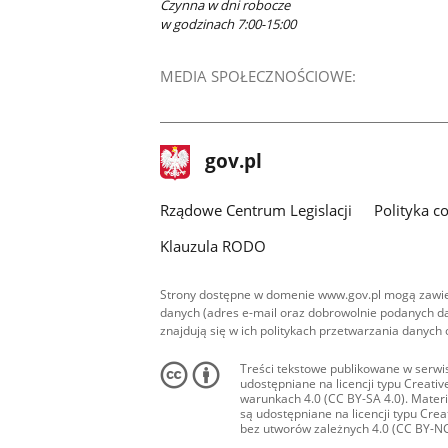
Czynna w dni robocze
w godzinach 7:00-15:00
MEDIA SPOŁECZNOŚCIOWE:
stopka
Strona
gov.pl
gov.pl
główna
Rządowe Centrum Legislacji
Polityka c
Klauzula RODO
Strony dostępne w domenie www.gov.pl mogą zawier
danych (adres e-mail oraz dobrowolnie podanych da
znajdują się w ich politykach przetwarzania danych
Treści tekstowe publikowane w serwis
udostępniane na licencji typu Creat
warunkach 4.0 (CC BY-SA 4.0). Materia
są udostępniane na licencji typu Cr
bez utworów zależnych 4.0 (CC BY-NC-N