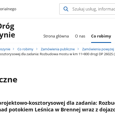
orialnego
Dróg
ynie
Strona główna
O nas
Co robimy
eszynie
Co robimy
Zamówienia publiczne
Zamówienia powyżej 13
sztorysowej dla zadania: Rozbudowa mostu w km 11+800 drogi DP 2602S (u
czne
rojektowo-kosztorysowej dla zadania: Rozb
 nad potokiem Leśnica w Brennej wraz z doja