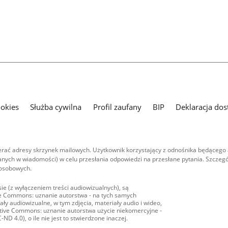
ookies
Służba cywilna
Profil zaufany
BIP
Deklaracja dos
ać adresy skrzynek mailowych. Użytkownik korzystający z odnośnika będącego 
nych w wiadomości) w celu przesłania odpowiedzi na przesłane pytania. Szczegó
 osobowych.
ie (z wyłączeniem treści audiowizualnych), są
ive Commons: uznanie autorstwa - na tych samych
ły audiowizualne, w tym zdjęcia, materiały audio i wideo,
eative Commons: uznanie autorstwa użycie niekomercyjne -
D 4.0), o ile nie jest to stwierdzone inaczej.