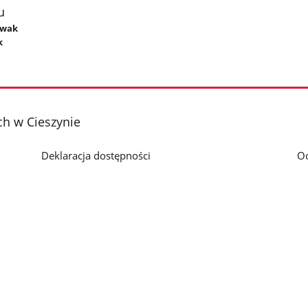
u
owak
k
h w Cieszynie
Deklaracja dostępności
O