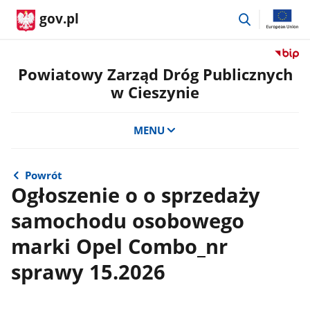
przejdź
gov.pl
do
wyszukiwar
Przejdź
do
Powiatowy Zarząd Dróg Publicznych
serwis
w Cieszynie
Biulety
Informa
Publicz
MENU
Powiat
Zarząd
Dróg
Powrót
Public
Ogłoszenie o o sprzedaży
w
samochodu osobowego
Cieszyn
marki Opel Combo_nr
sprawy 15.2026