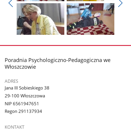
Pokaż
Pokaż
zdjęcie
zdjęcie
Pokaż
Poka
1
2
poprzednie
nest
z
z
zdjęcia
zdjęc
galerii.
galerii.
Pokaż
Pokaż
zdjęcie
zdjęcie
3
4
z
z
stopka
Poradnia Psychologiczno-Pedagogiczna we
galerii.
galerii.
Włoszczowie
ADRES
Jana III Sobieskiego 38
29-100 Włoszczowa
NIP 6561947651
Regon 291137934
KONTAKT