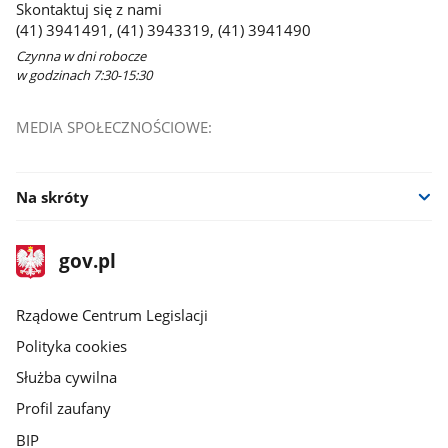
Skontaktuj się z nami
(41) 3941491, (41) 3943319, (41) 3941490
Czynna w dni robocze
w godzinach 7:30-15:30
MEDIA SPOŁECZNOŚCIOWE:
Na skróty
stopka
Strona
gov.pl
gov.pl
główna
Rządowe Centrum Legislacji
Polityka cookies
Służba cywilna
Profil zaufany
BIP