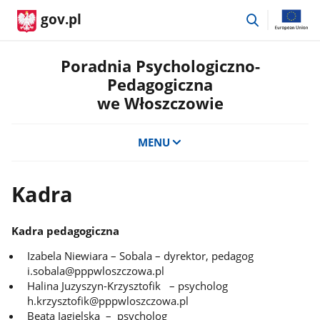
przejdź
gov.pl
do
wyszukiwar
Poradnia Psychologiczno-
Pedagogiczna
we Włoszczowie
MENU
Kadra
Kadra pedagogiczna
Izabela Niewiara – Sobala – dyrektor, pedagog
i.sobala@pppwloszczowa.pl
Halina Juzyszyn-Krzysztofik – psycholog
h.krzysztofik@pppwloszczowa.pl
Beata Jagielska – psycholog