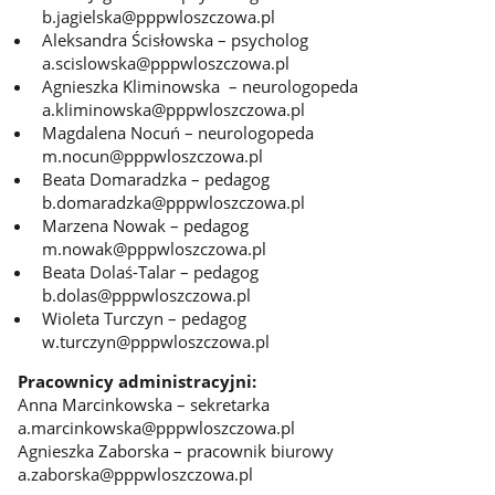
b.jagielska@pppwloszczowa.pl
Aleksandra Ścisłowska – psycholog
a.scislowska@pppwloszczowa.pl
Agnieszka Kliminowska – neurologopeda
a.kliminowska@pppwloszczowa.pl
Magdalena Nocuń – neurologopeda
m.nocun@pppwloszczowa.pl
Beata Domaradzka – pedagog
b.domaradzka@pppwloszczowa.pl
Marzena Nowak – pedagog
m.nowak@pppwloszczowa.pl
Beata Dolaś-Talar – pedagog
b.dolas@pppwloszczowa.pl
Wioleta Turczyn – pedagog
w.turczyn@pppwloszczowa.pl
Pracownicy administracyjni:
Anna Marcinkowska – sekretarka
a.marcinkowska@pppwloszczowa.pl
Agnieszka Zaborska – pracownik biurowy
a.zaborska@pppwloszczowa.pl