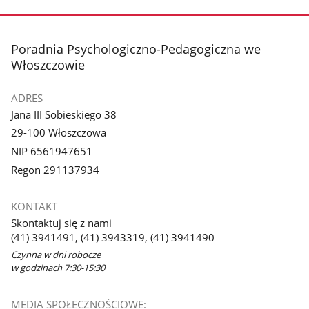
stopka
Poradnia Psychologiczno-Pedagogiczna we
Włoszczowie
ADRES
Jana III Sobieskiego 38
29-100 Włoszczowa
NIP 6561947651
Regon 291137934
KONTAKT
Skontaktuj się z nami
(41) 3941491, (41) 3943319, (41) 3941490
Czynna w dni robocze
w godzinach 7:30-15:30
MEDIA SPOŁECZNOŚCIOWE: