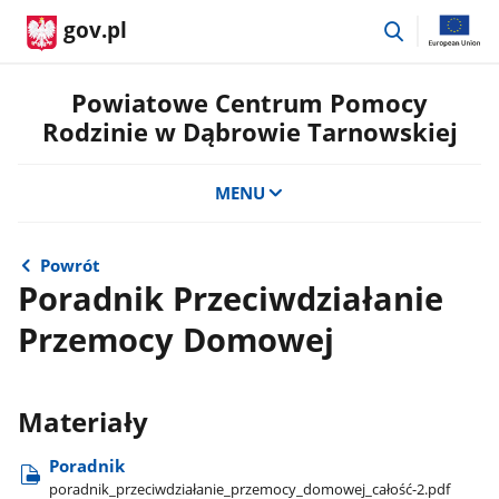
przejdź
gov.pl
do
wyszukiwar
Powiatowe Centrum Pomocy
Rodzinie w Dąbrowie Tarnowskiej
MENU
Powrót
Poradnik Przeciwdziałanie
Przemocy Domowej
Materiały
Poradnik
poradnik​_przeciwdziałanie​_przemocy​_domowej​_całość-2.pdf