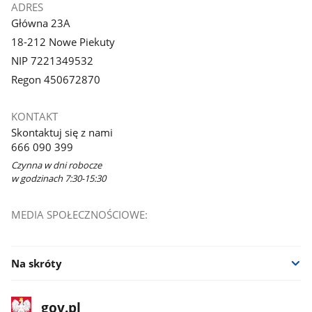
ADRES
Główna 23A
18-212 Nowe Piekuty
NIP 7221349532
Regon 450672870
KONTAKT
Skontaktuj się z nami
666 090 399
Czynna w dni robocze
w godzinach 7:30-15:30
MEDIA SPOŁECZNOŚCIOWE:
Na skróty
stopka
Strona
gov.pl