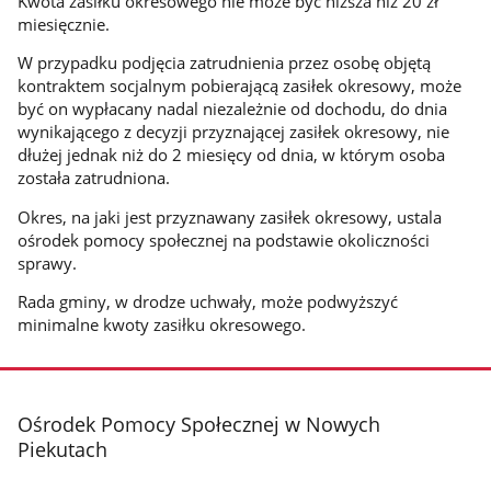
Kwota zasiłku okresowego nie może być niższa niż 20 zł
miesięcznie.
W przypadku podjęcia zatrudnienia przez osobę objętą
kontraktem socjalnym pobierającą zasiłek okresowy, może
być on wypłacany nadal niezależnie od dochodu, do dnia
wynikającego z decyzji przyznającej zasiłek okresowy, nie
dłużej jednak niż do 2 miesięcy od dnia, w którym osoba
została zatrudniona.
Okres, na jaki jest przyznawany zasiłek okresowy, ustala
ośrodek pomocy społecznej na podstawie okoliczności
sprawy.
Rada gminy, w drodze uchwały, może podwyższyć
minimalne kwoty zasiłku okresowego.
stopka
Ośrodek Pomocy Społecznej w Nowych
Piekutach