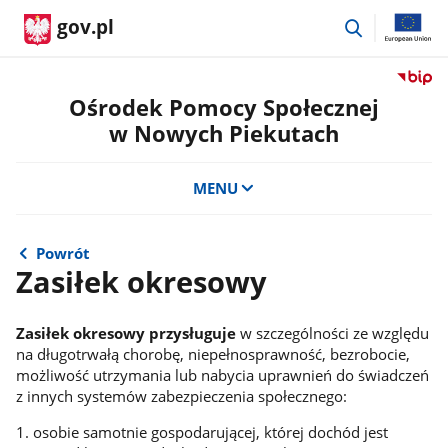
przejdź
gov.pl
do
wyszukiwar
Przejdź
do
Ośrodek Pomocy Społecznej
serwis
w Nowych Piekutach
Biulety
Informa
Publicz
MENU
Ośrode
Pomoc
Społecz
Powrót
w
Zasiłek okresowy
Nowyc
Piekut
Zasiłek okresowy przysługuje
w szczególności ze względu
na długotrwałą chorobę, niepełnosprawność, bezrobocie,
możliwość utrzymania lub nabycia uprawnień do świadczeń
z innych systemów zabezpieczenia społecznego:
1. osobie samotnie gospodarującej, której dochód jest