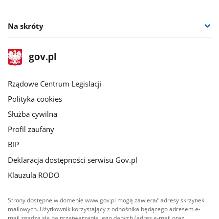
Na skróty
stopka
Strona
gov.pl
gov.pl
główna
Rządowe Centrum Legislacji
Polityka cookies
Służba cywilna
Profil zaufany
BIP
Deklaracja dostępności serwisu Gov.pl
Klauzula RODO
Strony dostępne w domenie www.gov.pl mogą zawierać adresy skrzynek
mailowych. Użytkownik korzystający z odnośnika będącego adresem e-
mail zgadza się na przetwarzanie jego danych (adres e-mail oraz