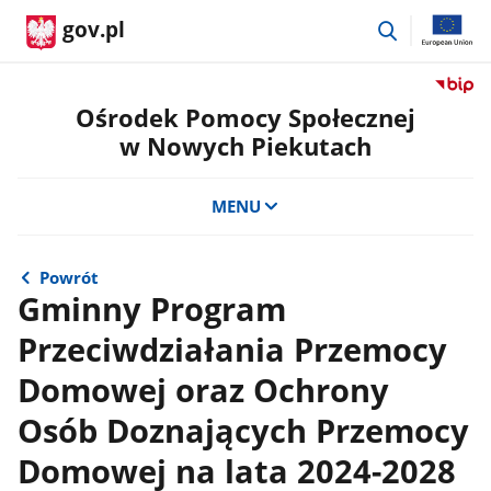
przejdź
gov.pl
do
wyszukiwar
Przejdź
do
Ośrodek Pomocy Społecznej
serwis
w Nowych Piekutach
Biulety
Informa
Publicz
MENU
Ośrode
Pomoc
Społecz
Powrót
w
Gminny Program
Nowyc
Przeciwdziałania Przemocy
Piekut
Domowej oraz Ochrony
Osób Doznających Przemocy
Domowej na lata 2024-2028