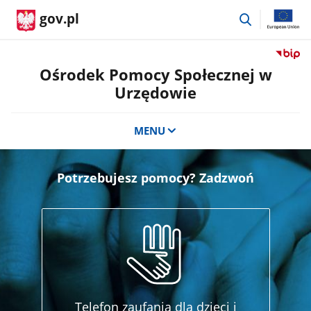
przejdź
gov.pl
do
wyszukiwar
Przejdź
do
Ośrodek Pomocy Społecznej w
serwis
Urzędowie
Biulety
Informa
Publicz
MENU
Ośrode
Pomoc
Społecz
Potrzebujesz pomocy? Zadzwoń
w
Urzędo
Telefon zaufania dla dzieci i
Te