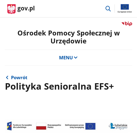
przejdź
gov.pl
do
wyszukiwar
Przejdź
do
Ośrodek Pomocy Społecznej w
serwis
Urzędowie
Biulety
Informa
Publicz
MENU
Ośrode
Pomoc
Społecz
Powrót
w
Polityka Senioralna EFS+
Urzędo