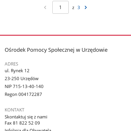
z
3
stopka
Ośrodek Pomocy Społecznej w Urzędowie
ADRES
ul. Rynek 12
23-250 Urzędów
NIP 715-13-40-140
Regon 004172287
KONTAKT
Skontaktuj się z nami
Fax 81 822 52 09
Infolinia dla Obywatela