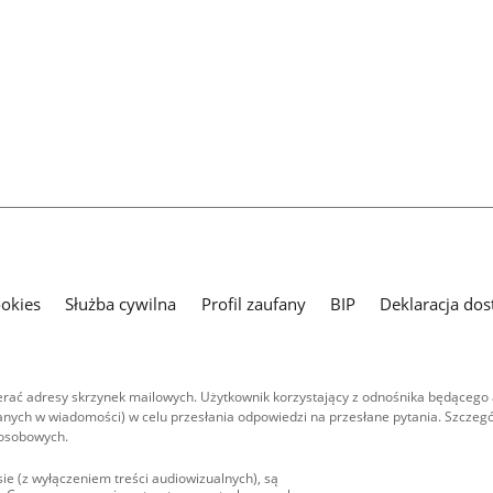
ookies
Służba cywilna
Profil zaufany
BIP
Deklaracja dos
ać adresy skrzynek mailowych. Użytkownik korzystający z odnośnika będącego 
nych w wiadomości) w celu przesłania odpowiedzi na przesłane pytania. Szczegó
 osobowych.
ie (z wyłączeniem treści audiowizualnych), są