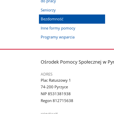
do pracy
Seniorzy
Bezdomność
Inne formy pomocy
Programy wsparcia
stopka
Ośrodek Pomocy Społecznej w Py
ADRES
Plac Ratuszowy 1
74-200 Pyrzyce
NIP 8531381938
Regon 812715638