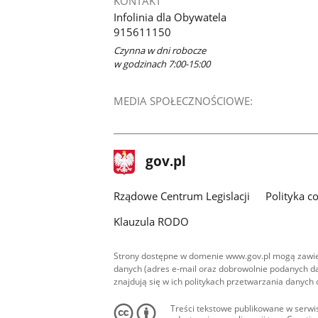
KONTAKT
Infolinia dla Obywatela
915611150
Czynna w dni robocze
w godzinach 7:00-15:00
MEDIA SPOŁECZNOŚCIOWE:
stopka
Strona
gov.pl
gov.pl
główna
Rządowe Centrum Legislacji
Polityka c
Klauzula RODO
Strony dostępne w domenie www.gov.pl mogą zawier
danych (adres e-mail oraz dobrowolnie podanych da
znajdują się w ich politykach przetwarzania danych
Treści tekstowe publikowane w serwis