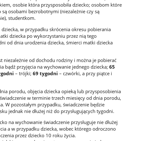
ckiem, osobie która przysposobiła dziecko; osobom które
o są osobami bezrobotnymi (niezależnie czy są
nie), studentkom.
cu dziecka, w przypadku skrócenia okresu pobierania
atki dziecka po wykorzystaniu przez nią tego
ni od dnia urodzenia dziecka, śmierci matki dziecka
st niezależnie od dochodu rodziny i można je pobierać
a bądź przyjęcia na wychowanie jednego dziecka;
65
ygodni
– trójki;
69 tygodni
– czwórki, a przy piątce i
dnia porodu, objęcia dziecka opieką lub przysposobienia
świadczenie w terminie trzech miesięcy od dnia porodu,
cka. W pozostałym przypadku, świadczenie będzie
u jednak nie dłużej niż do przysługujących tygodni.
cko na wychowanie świadczenie przysługuje nie dłużej
życia a w przypadku dziecka, wobec którego odroczono
czenia przez dziecko 10 roku życia.