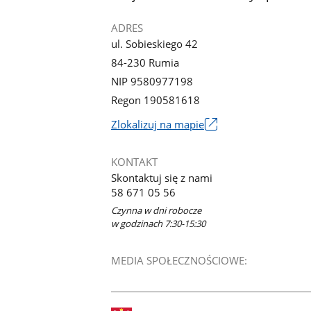
ADRES
ul. Sobieskiego 42
84-230 Rumia
NIP 9580977198
Regon 190581618
Link
Zlokalizuj na mapie
otworzy
się
KONTAKT
w
Skontaktuj się z nami
nowym
58 671 05 56
oknie
Czynna w dni robocze
w godzinach 7:30-15:30
MEDIA SPOŁECZNOŚCIOWE: