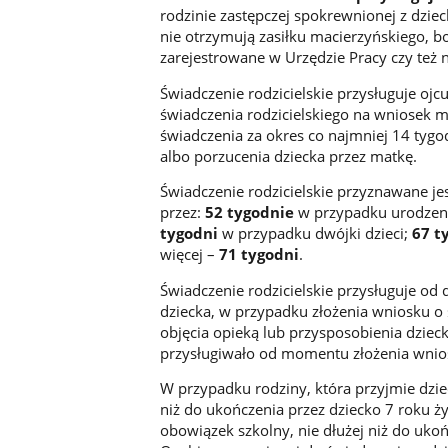
rodzinie zastępczej spokrewnionej z dzie
nie otrzymują zasiłku macierzyńskiego, b
zarejestrowane w Urzędzie Pracy czy też 
Świadczenie rodzicielskie przysługuje oj
świadczenia rodzicielskiego na wniosek m
świadczenia za okres co najmniej 14 tygod
albo porzucenia dziecka przez matkę.
Świadczenie rodzicielskie przyznawane je
przez:
52 tygodnie
w przypadku urodzeni
tygodni
w przypadku dwójki dzieci;
67 t
więcej –
71 tygodni
.
Świadczenie rodzicielskie przysługuje od 
dziecka, w przypadku złożenia wniosku o 
objęcia opieką lub przysposobienia dzie
przysługiwało od momentu złożenia wniosk
W przypadku rodziny, która przyjmie dzie
niż do ukończenia przez dziecko 7 roku 
obowiązek szkolny, nie dłużej niż do ukoń