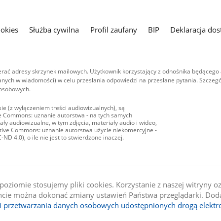
ookies
Służba cywilna
Profil zaufany
BIP
Deklaracja dos
ać adresy skrzynek mailowych. Użytkownik korzystający z odnośnika będącego 
nych w wiadomości) w celu przesłania odpowiedzi na przesłane pytania. Szczegó
 osobowych.
ie (z wyłączeniem treści audiowizualnych), są
ive Commons: uznanie autorstwa - na tych samych
ły audiowizualne, w tym zdjęcia, materiały audio i wideo,
eative Commons: uznanie autorstwa użycie niekomercyjne -
D 4.0), o ile nie jest to stwierdzone inaczej.
oziomie stosujemy pliki cookies. Korzystanie z naszej witryny 
e można dokonać zmiany ustawień Państwa przeglądarki. Dodat
li przetwarzania danych osobowych udostępnionych drogą elektr