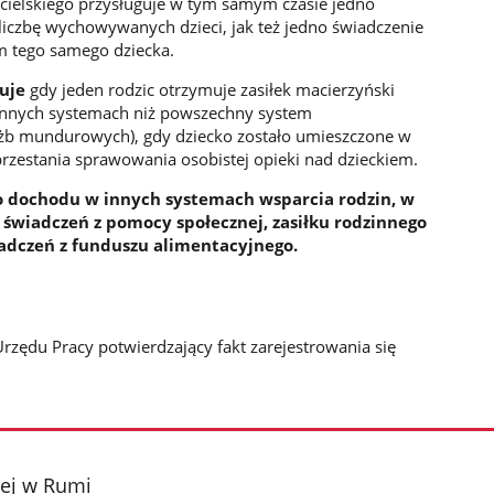
cielskiego przysługuje w tym samym czasie jedno
 liczbę wychowywanych dzieci, jak też jedno świadczenie
m tego samego dziecka.
guje
gdy jeden rodzic otrzymuje zasiłek macierzyński
 innych systemach niż powszechny system
użb mundurowych), gdy dziecko zostało umieszczone w
przestania sprawowania osobistej opieki nad dzieckiem.
 do dochodu w innych systemach wsparcia rodzin, w
 świadczeń z pomocy społecznej, zasiłku rodzinnego
iadczeń z funduszu alimentacyjnego.
Urzędu Pracy potwierdzający fakt zarejestrowania się
ej w Rumi