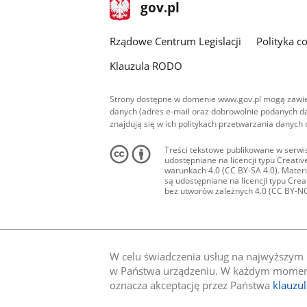
stopka
Strona
gov.pl
gov.pl
główna
Rządowe Centrum Legislacji
Polityka c
Klauzula RODO
Strony dostępne w domenie www.gov.pl mogą zawier
danych (adres e-mail oraz dobrowolnie podanych da
znajdują się w ich politykach przetwarzania danych
Treści tekstowe publikowane w serwis
udostępniane na licencji typu Creat
warunkach 4.0 (CC BY-SA 4.0). Materia
są udostępniane na licencji typu Cr
bez utworów zależnych 4.0 (CC BY-NC-N
W celu świadczenia usług na najwyższym p
w Państwa urządzeniu. W każdym momenci
oznacza akceptację przez Państwa
klauzu