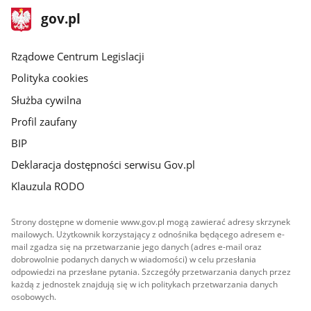
stopka
Strona
gov.pl
gov.pl
główna
Rządowe Centrum Legislacji
Polityka cookies
Służba cywilna
Profil zaufany
BIP
Deklaracja dostępności serwisu Gov.pl
Klauzula RODO
Strony dostępne w domenie www.gov.pl mogą zawierać adresy skrzynek
mailowych. Użytkownik korzystający z odnośnika będącego adresem e-
mail zgadza się na przetwarzanie jego danych (adres e-mail oraz
dobrowolnie podanych danych w wiadomości) w celu przesłania
odpowiedzi na przesłane pytania. Szczegóły przetwarzania danych przez
każdą z jednostek znajdują się w ich politykach przetwarzania danych
osobowych.