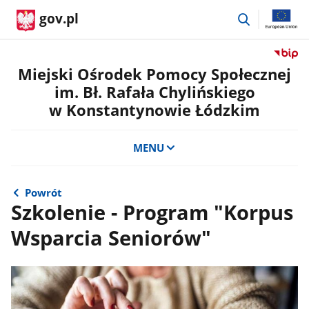
przejdź
gov.pl
do
wyszukiwar
Przejdź
do
Miejski Ośrodek Pomocy Społecznej
serwis
im. Bł. Rafała Chylińskiego
Biulety
w Konstantynowie Łódzkim
Informa
Publicz
Miejski
MENU
Ośrode
Pomoc
Społecz
Powrót
im.
Szkolenie - Program "Korpus
Bł.
Rafała
Wsparcia Seniorów"
Chylińs
w
Konsta
Łódzki