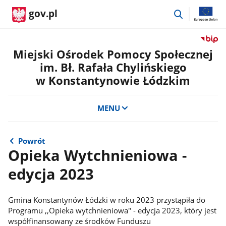
przejdź
gov.pl
do
wyszukiwar
Przejdź
do
Miejski Ośrodek Pomocy Społecznej
serwis
im. Bł. Rafała Chylińskiego
Biulety
w Konstantynowie Łódzkim
Informa
Publicz
Miejski
MENU
Ośrode
Pomoc
Społecz
Powrót
im.
Opieka Wytchnieniowa -
Bł.
Rafała
edycja 2023
Chylińs
w
Konsta
Gmina Konstantynów Łódzki w roku 2023 przystąpiła do
Łódzki
Programu ,,Opieka wytchnieniowa" - edycja 2023, który jest
współfinansowany ze środków Funduszu