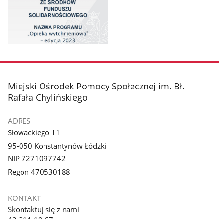
Pokaż
zdjęcie
1
z
stopka
Miejski Ośrodek Pomocy Społecznej im. Bł.
galerii.
Rafała Chylińskiego
ADRES
Słowackiego 11
95-050 Konstantynów Łódzki
NIP 7271097742
Regon 470530188
KONTAKT
Skontaktuj się z nami