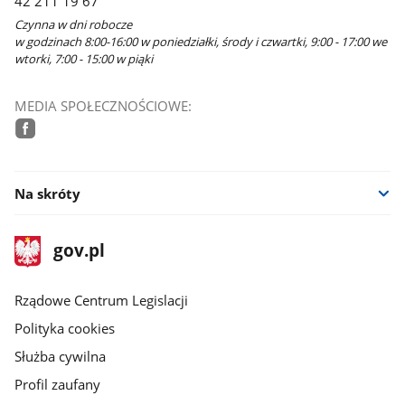
42 211 19 67
Czynna w dni robocze
w godzinach 8:00-16:00 w poniedziałki, środy i czwartki, 9:00 - 17:00 we
wtorki, 7:00 - 15:00 w piąki
MEDIA SPOŁECZNOŚCIOWE:
facebook
Na skróty
stopka
Strona
gov.pl
gov.pl
główna
Rządowe Centrum Legislacji
Polityka cookies
Służba cywilna
Profil zaufany