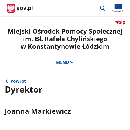
przejdź
gov.pl
do
wyszukiwar
Przejdź
do
Miejski Ośrodek Pomocy Społecznej
serwis
im. Bł. Rafała Chylińskiego
Biulety
w Konstantynowie Łódzkim
Informa
Publicz
Miejski
MENU
Ośrode
Pomoc
Społecz
Powrót
im.
Dyrektor
Bł.
Rafała
Chylińs
w
Joanna Markiewicz
Konsta
Łódzki