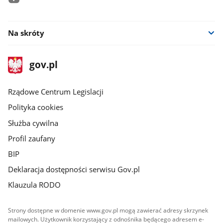
facebook
Na skróty
stopka
Strona
gov.pl
gov.pl
główna
Rządowe Centrum Legislacji
Polityka cookies
Służba cywilna
Profil zaufany
BIP
Deklaracja dostępności serwisu Gov.pl
Klauzula RODO
Strony dostępne w domenie www.gov.pl mogą zawierać adresy skrzynek
mailowych. Użytkownik korzystający z odnośnika będącego adresem e-