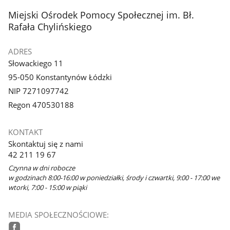
stopka
Miejski Ośrodek Pomocy Społecznej im. Bł.
Rafała Chylińskiego
ADRES
Słowackiego 11
95-050 Konstantynów Łódzki
NIP 7271097742
Regon 470530188
KONTAKT
Skontaktuj się z nami
42 211 19 67
Czynna w dni robocze
w godzinach 8:00-16:00 w poniedziałki, środy i czwartki, 9:00 - 17:00 we
wtorki, 7:00 - 15:00 w piąki
MEDIA SPOŁECZNOŚCIOWE: