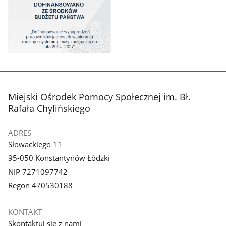
Pokaż
zdjęcie
1
z
stopka
Miejski Ośrodek Pomocy Społecznej im. Bł.
galerii.
Rafała Chylińskiego
ADRES
Słowackiego 11
95-050 Konstantynów Łódzki
NIP 7271097742
Regon 470530188
KONTAKT
Skontaktuj się z nami