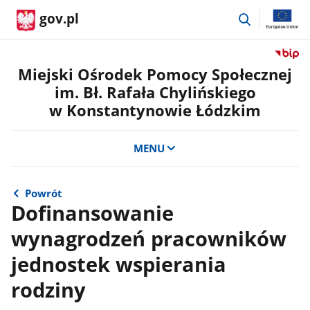
przejdź
gov.pl
do
wyszukiwar
Przejdź
do
Miejski Ośrodek Pomocy Społecznej
serwis
im. Bł. Rafała Chylińskiego
Biulety
w Konstantynowie Łódzkim
Informa
Publicz
Miejski
MENU
Ośrode
Pomoc
Społecz
Powrót
im.
Dofinansowanie
Bł.
Rafała
wynagrodzeń pracowników
Chylińs
jednostek wspierania
w
Konsta
rodziny
Łódzki