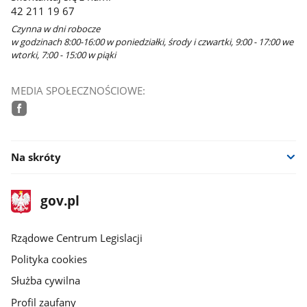
42 211 19 67
Czynna w dni robocze
w godzinach 8:00-16:00 w poniedziałki, środy i czwartki, 9:00 - 17:00 we
wtorki, 7:00 - 15:00 w piąki
MEDIA SPOŁECZNOŚCIOWE:
facebook
Na skróty
stopka
Strona
gov.pl
gov.pl
główna
Rządowe Centrum Legislacji
Polityka cookies
Służba cywilna
Profil zaufany