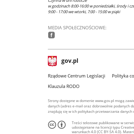
Czynna w dni robocze
w godzinach 8:00-16:00 w poniedziałki, środy i cz
9:00 - 17:00 we wtorki, 7:00 - 15:00 w piąki
MEDIA SPOŁECZNOŚCIOWE:
facebook
stopka
Strona
gov.pl
gov.pl
główna
Rządowe Centrum Legislacji
Polityka c
Klauzula RODO
Strony dostępne w domenie www.gov.pl mogą zawier
danych (adres e-mail oraz dobrowolnie podanych da
znajdują się w ich politykach przetwarzania danych
Treści tekstowe publikowane w serwis
udostępniane na licencji typu Creat
warunkach 4.0 (CC BY-SA 4.0). Materia