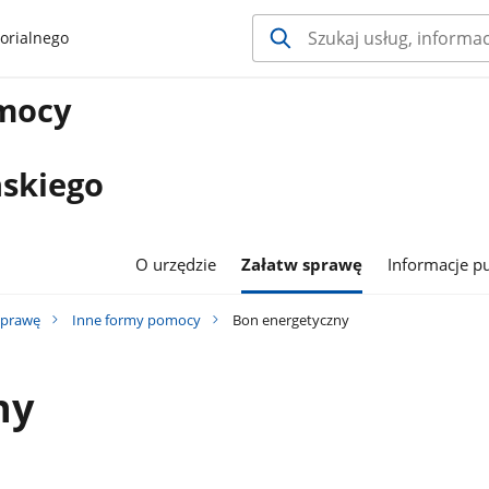
orialnego
omocy
ńskiego
O urzędzie
Załatw sprawę
Informacje p
sprawę
Inne formy pomocy
Bon energetyczny
ny