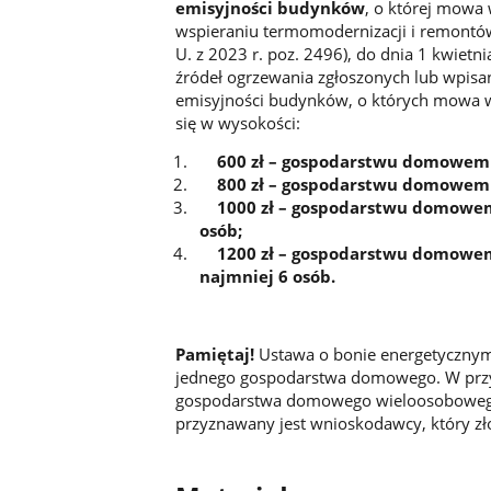
emisyjności budynków
, o której mowa 
wspieraniu termomodernizacji i remontów
U. z 2023 r. poz. 2496), do dnia 1 kwiet
źródeł ogrzewania zgłoszonych lub wpisan
emisyjności budynków, o których mowa w a
się w wysokości:
600 zł – gospodarstwu domowe
800 zł – gospodarstwu domowemu 
1000 zł – gospodarstwu domowemu
osób;
1200 zł – gospodarstwu domowem
najmniej 6 osób.
Pamiętaj!
Ustawa o bonie energetycznym 
jednego gospodarstwa domowego. W przy
gospodarstwa domowego wieloosobowego z
przyznawany jest wnioskodawcy, który zło