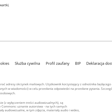
wartki,
ookies
Służba cywilna
Profil zaufany
BIP
Deklaracja dos
ać adresy skrzynek mailowych. Użytkownik korzystający z odnośnika będącego 
nych w wiadomości) w celu przesłania odpowiedzi na przesłane pytania. Szczegó
 osobowych.
ie (z wyłączeniem treści audiowizualnych), są
ive Commons: uznanie autorstwa - na tych samych
ły audiowizualne, w tym zdjęcia, materiały audio i wideo,