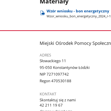
Materiały
Wzór wniosku - bon energetyczny
Wzor​_wniosku​_bon​_energetyczny​_2024​_r-
stopka
Miejski Ośrodek Pomocy Społecznej
ADRES
Słowackiego 11
95-050 Konstantynów Łódzki
NIP 7271097742
Regon 470530188
KONTAKT
Skontaktuj się z nami
42 211 19 67