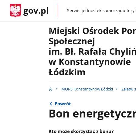
gov.pl
Serwis jednostek samorządu teryt
gov.pl
Miejski Ośrodek P
Społecznej
im. Bł. Rafała Chyli
w Konstantynowie
Łódzkim
MOPS Konstantynów Łódzki
Załatw 
Powrót
Bon energetycz
Kto może skorzystać z bonu?