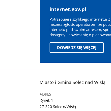
internet.gov.pl
Potrzebujesz szybkiego internetu? 
możesz zgłosić operatorom, że potr
internetu pod swoim adresem, sprawd
dostępny i dowiesz się o planowany
DOWIEDZ SIĘ WIĘCEJ
stopka
Miasto i Gmina Solec nad Wisłą
ADRES
Rynek 1
27-320 Solec n/Wisłą