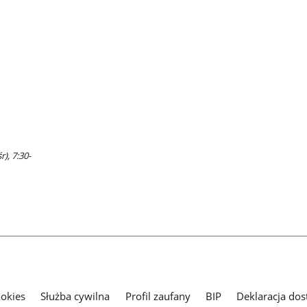
r), 7:30-
ookies
Służba cywilna
Profil zaufany
BIP
Deklaracja dos