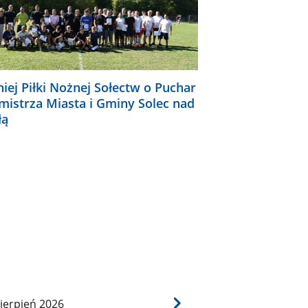
niej Piłki Nożnej Sołectw o Puchar
mistrza Miasta i Gminy Solec nad
łą
ierpień
2026