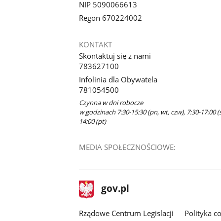
NIP 5090066613
Regon 670224002
KONTAKT
Skontaktuj się z nami
783627100
Infolinia dla Obywatela
781054500
Czynna w dni robocze
w godzinach 7:30-15:30 (pn, wt, czw), 7:30-17:00 (ś
14:00 (pt)
MEDIA SPOŁECZNOŚCIOWE:
stopka
Strona
gov.pl
gov.pl
główna
Rządowe Centrum Legislacji
Polityka c