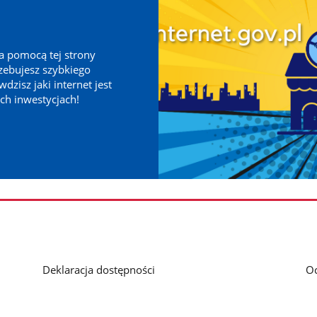
Za pomocą tej strony
zebujesz szybkiego
zisz jaki internet jest
ch inwestycjach!
Deklaracja dostępności
O