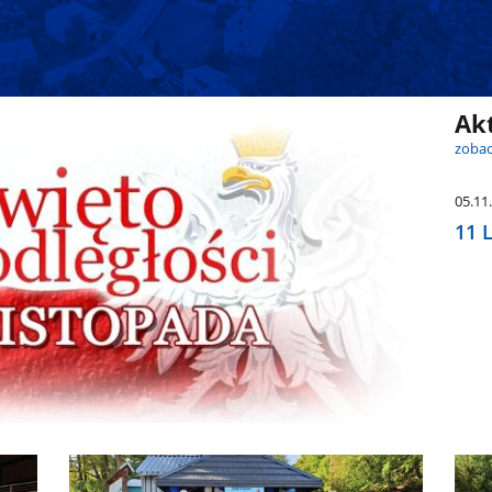
Ak
zobac
05.11
11 