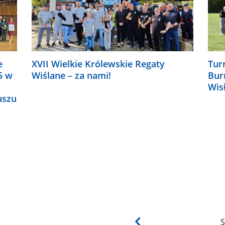
e
XVII Wielkie Królewskie Regaty
Tur
5 w
Wiślane – za nami!
Bur
Wis
uszu
S