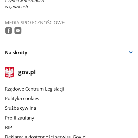
Czynna w dni robocze
w godzinach -
MEDIA SPOŁECZNOŚCIOWE:
facebook
youtube
Na skróty
stopka
Strona
gov.pl
gov.pl
główna
Rządowe Centrum Legislacji
Polityka cookies
Służba cywilna
Profil zaufany
BIP
Deklaracja dostępności serwisu Gov.pl