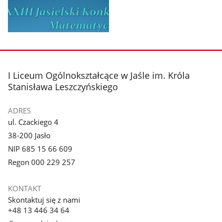
Pokaż
zdjęcie
1
z
stopka
I Liceum Ogólnokształcące w Jaśle im. Króla
galerii.
Stanisława Leszczyńskiego
ADRES
ul. Czackiego 4
38-200 Jasło
NIP 685 15 66 609
Regon 000 229 257
KONTAKT
Skontaktuj się z nami
+48 13 446 34 64