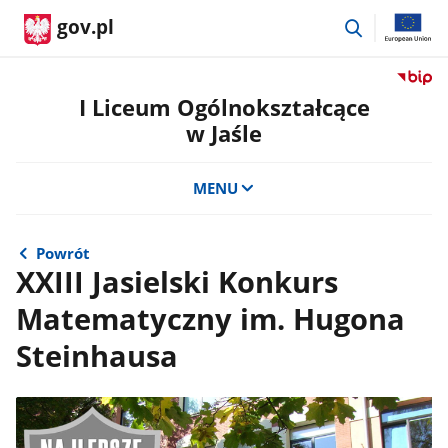
przejdź
gov.pl
do
wyszukiwar
Przejdź
do
I Liceum Ogólnokształcące
serwis
w Jaśle
Biulety
Informa
Publicz
MENU
I
Liceum
Ogólno
Powrót
w
XXIII Jasielski Konkurs
Jaśle
Matematyczny im. Hugona
Steinhausa