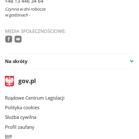
+48 13 446 34 64
Czynna w dni robocze
w godzinach -
MEDIA SPOŁECZNOŚCIOWE:
facebook
youtube
Na skróty
stopka
Strona
gov.pl
gov.pl
główna
Rządowe Centrum Legislacji
Polityka cookies
Służba cywilna
Profil zaufany
BIP