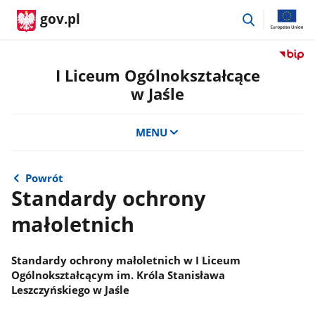
przejdź
gov.pl
do
wyszukiwar
Przejdź
do
I Liceum Ogólnokształcące
serwis
w Jaśle
Biulety
Informa
Publicz
MENU
I
Liceum
Ogólno
Powrót
w
Standardy ochrony
Jaśle
małoletnich
Standardy ochrony małoletnich w I Liceum
Ogólnokształcącym im. Króla Stanisława
Leszczyńskiego w Jaśle