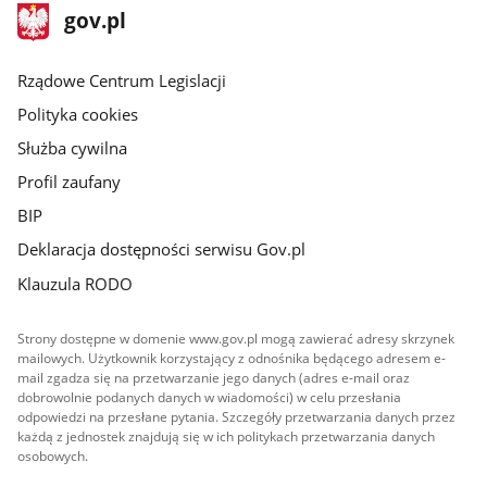
stopka
Strona
gov.pl
gov.pl
główna
Rządowe Centrum Legislacji
Polityka cookies
Służba cywilna
Profil zaufany
BIP
Deklaracja dostępności serwisu Gov.pl
Klauzula RODO
Strony dostępne w domenie www.gov.pl mogą zawierać adresy skrzynek
mailowych. Użytkownik korzystający z odnośnika będącego adresem e-
mail zgadza się na przetwarzanie jego danych (adres e-mail oraz
dobrowolnie podanych danych w wiadomości) w celu przesłania
odpowiedzi na przesłane pytania. Szczegóły przetwarzania danych przez
każdą z jednostek znajdują się w ich politykach przetwarzania danych
osobowych.