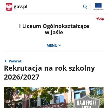
przejdź
gov.pl
do
wyszukiwar
Przejdź
do
I Liceum Ogólnokształcące
serwis
w Jaśle
Biulety
Informa
Publicz
MENU
I
Liceum
Ogólno
Powrót
w
Rekrutacja na rok szkolny
Jaśle
2026/2027