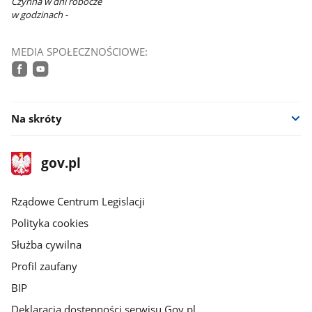
Czynna w dni robocze
w godzinach -
MEDIA SPOŁECZNOŚCIOWE:
facebook
youtube
Na skróty
stopka
Strona
gov.pl
gov.pl
główna
Rządowe Centrum Legislacji
Polityka cookies
Służba cywilna
Profil zaufany
BIP
Deklaracja dostępności serwisu Gov.pl