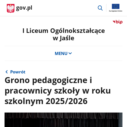
przejdź
gov.pl
do
wyszukiwar
Przejdź
do
I Liceum Ogólnokształcące
serwis
w Jaśle
Biulety
Informa
Publicz
MENU
I
Liceum
Ogólno
Powrót
w
Grono pedagogiczne i
Jaśle
pracownicy szkoły w roku
szkolnym 2025/2026