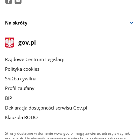
facebook
youtube
Na skróty
stopka
Strona
gov.pl
gov.pl
główna
Rządowe Centrum Legislacji
Polityka cookies
Służba cywilna
Profil zaufany
BIP
Deklaracja dostępności serwisu Gov.pl
Klauzula RODO
Strony dostępne w domenie www.gov.pl mogą zawierać adresy skrzynek
mailowych. Użytkownik korzystający z odnośnika będącego adresem e-