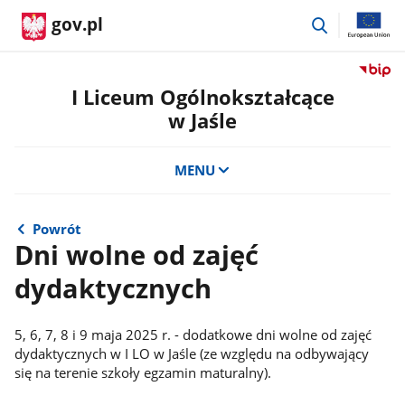
przejdź
gov.pl
do
wyszukiwar
Przejdź
do
I Liceum Ogólnokształcące
serwis
w Jaśle
Biulety
Informa
Publicz
MENU
I
Liceum
Ogólno
Powrót
w
Dni wolne od zajęć
Jaśle
dydaktycznych
5, 6, 7, 8 i 9 maja 2025 r. - dodatkowe dni wolne od zajęć
dydaktycznych w I LO w Jaśle (ze względu na odbywający
się na terenie szkoły egzamin maturalny).