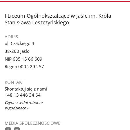
stopka
I Liceum Ogólnokształcące w Jaśle im. Króla
Stanisława Leszczyńskiego
ADRES
ul. Czackiego 4
38-200 Jasło
NIP 685 15 66 609
Regon 000 229 257
KONTAKT
Skontaktuj się z nami
+48 13 446 34 64
Czynna w dni robocze
w godzinach -
MEDIA SPOŁECZNOŚCIOWE: