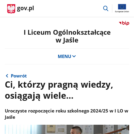
przejdź
gov.pl
do
wyszukiwar
Przejdź
do
I Liceum Ogólnokształcące
serwis
w Jaśle
Biulety
Informa
Publicz
MENU
I
Liceum
Ogólno
Powrót
w
Ci, którzy pragną wiedzy,
Jaśle
osiągają wiele…
Uroczyste rozpoczęcie roku szkolnego 2024/25 w I LO w
Jaśle