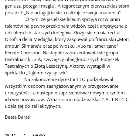
geniusz, potęga i magia”. A tegorocznym pierwszoklasistom
poradził: „Nie ociągajcie się, realizujcie swoje marzenia”.
O tym, że jasielskie liceum sprzyja rozwijaniu
talentów na pewno przekonała widzów część artystyczna z
udziałem ich starszych kolegów. Złożył się na nią recital
Onofria della Medaglia, który zaśpiewał po francusku „Mon
amour” Slimane’a oraz po włosku „Vuo fa l'americano”
Renato Carosone. Następnie zaprezentowała się grupa
teatralna z kl. 3 A, zwycięzcy ubiegłorocznych Potyczek
Teatralnych o Złotą Leszczynę. Aktorzy wystąpili w
spektaklu „Tajemniczy spisek”.
Na zakończenie dyrektor I LO podziękował
wszystkim osobom zaangażowanym w przygotowanie
uroczystości, a następnie zaprezentował nowym uczniom
ich wychowawców. Wraz z nimi młodzież klas 1 A, 1 B i 1 C
udała się do sal lekcyjnych.
Beata Baraś