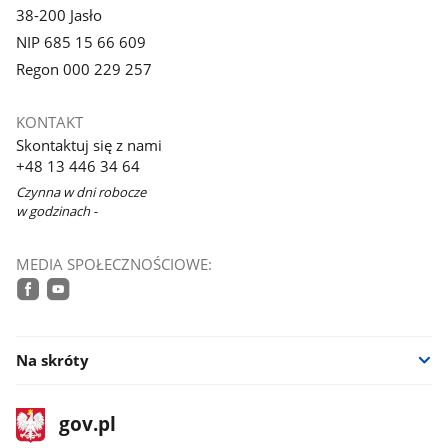
38-200 Jasło
NIP 685 15 66 609
Regon 000 229 257
KONTAKT
Skontaktuj się z nami
+48 13 446 34 64
Czynna w dni robocze
w godzinach -
MEDIA SPOŁECZNOŚCIOWE:
facebook
youtube
Na skróty
stopka
Strona
gov.pl
gov.pl