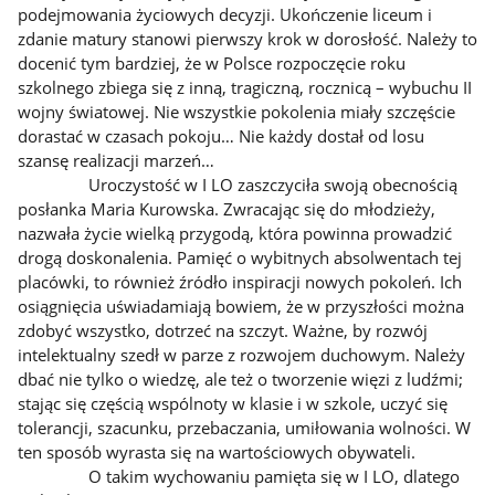
podejmowania życiowych decyzji. Ukończenie liceum i
zdanie matury stanowi pierwszy krok w dorosłość. Należy to
docenić tym bardziej, że w Polsce rozpoczęcie roku
szkolnego zbiega się z inną, tragiczną, rocznicą – wybuchu II
wojny światowej. Nie wszystkie pokolenia miały szczęście
dorastać w czasach pokoju… Nie każdy dostał od losu
szansę realizacji marzeń…
Uroczystość w I LO zaszczyciła swoją obecnością
posłanka Maria Kurowska. Zwracając się do młodzieży,
nazwała życie wielką przygodą, która powinna prowadzić
drogą doskonalenia. Pamięć o wybitnych absolwentach tej
placówki, to również źródło inspiracji nowych pokoleń. Ich
osiągnięcia uświadamiają bowiem, że w przyszłości można
zdobyć wszystko, dotrzeć na szczyt. Ważne, by rozwój
intelektualny szedł w parze z rozwojem duchowym. Należy
dbać nie tylko o wiedzę, ale też o tworzenie więzi z ludźmi;
stając się częścią wspólnoty w klasie i w szkole, uczyć się
tolerancji, szacunku, przebaczania, umiłowania wolności. W
ten sposób wyrasta się na wartościowych obywateli.
O takim wychowaniu pamięta się w I LO, dlatego