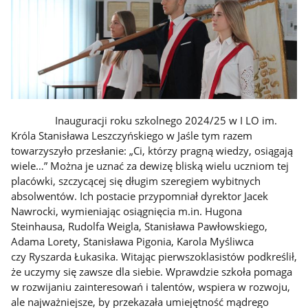
Inauguracji roku szkolnego 2024/25 w I LO im.
Króla Stanisława Leszczyńskiego w Jaśle tym razem
towarzyszyło przesłanie: „Ci, którzy pragną wiedzy, osiągają
wiele…” Można je uznać za dewizę bliską wielu uczniom tej
placówki, szczycącej się długim szeregiem wybitnych
absolwentów. Ich postacie przypomniał dyrektor Jacek
Nawrocki, wymieniając osiągnięcia m.in. Hugona
Steinhausa, Rudolfa Weigla, Stanisława Pawłowskiego,
Adama Lorety, Stanisława Pigonia, Karola Myśliwca
czy Ryszarda Łukasika. Witając pierwszoklasistów podkreślił,
że uczymy się zawsze dla siebie. Wprawdzie szkoła pomaga
w rozwijaniu zainteresowań i talentów, wspiera w rozwoju,
ale najważniejsze, by przekazała umiejętność mądrego