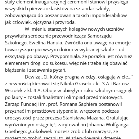
stały element inauguracyjnej ceremonii stanowi przysięga
wszystkich pierwszoklasistów na sztandar szkoły,
zobowiązująca do poszanowania takich imponderabiliów
jak człowiek, ojczyzna i przyroda.
W imieniu starszych kolegów nowych uczniów
przywitała serdecznie przewodnicząca Samorządu
Szkolnego, Ewelina Hanula. Zwróciła ona uwagę na emocje
towarzyszące pierwszym dniom w wybranej szkole – od
ekscytacji po obawy. Przypomniała, że porażka jest również
elementem drogi do sukcesu, więc nie trzeba się obawiać
błądzenia i zadawania pytań.
Dewizą „Ci, którzy pragną wiedzy, osiągają wiele…”
z pewnością kierowali się Nikola Grasela z kl. 3 A i Bartosz
Wszołek z kl. 4 A. Oboje w ubiegłym roku szkolnym sięgnęli
po laury – zostali finalistami olimpiad przedmiotowych.
Zarząd Fundacji im. prof. Romana Saphiera postanowił
przyznać im prestiżowe stypendia, wręczone podczas
uroczystości przez prezesa Stanisława Mazana. Gratulując
wyróżnionym osiągnięć, zacytował on Johanna Wolfganga
Goethego: „Cokolwiek możesz zrobić lub marzysz, że
możesz to zrobić, zacznij to. W zdecydowaniu drzemie