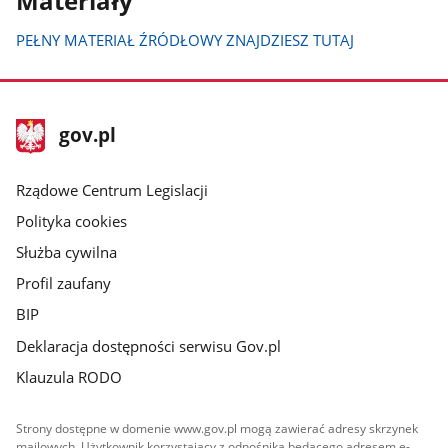
Materiały
PEŁNY MATERIAŁ ŹRÓDŁOWY ZNAJDZIESZ TUTAJ
stopka
Strona
gov.pl
gov.pl
główna
Rządowe Centrum Legislacji
Polityka cookies
Służba cywilna
Profil zaufany
BIP
Deklaracja dostępności serwisu Gov.pl
Klauzula RODO
Strony dostępne w domenie www.gov.pl mogą zawierać adresy skrzynek
mailowych. Użytkownik korzystający z odnośnika będącego adresem e-