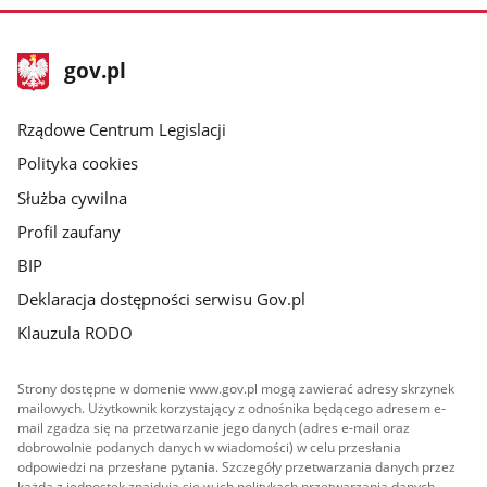
stopka
Strona
gov.pl
gov.pl
główna
Rządowe Centrum Legislacji
Polityka cookies
Służba cywilna
Profil zaufany
BIP
Deklaracja dostępności serwisu Gov.pl
Klauzula RODO
Strony dostępne w domenie www.gov.pl mogą zawierać adresy skrzynek
mailowych. Użytkownik korzystający z odnośnika będącego adresem e-
mail zgadza się na przetwarzanie jego danych (adres e-mail oraz
dobrowolnie podanych danych w wiadomości) w celu przesłania
odpowiedzi na przesłane pytania. Szczegóły przetwarzania danych przez
każdą z jednostek znajdują się w ich politykach przetwarzania danych