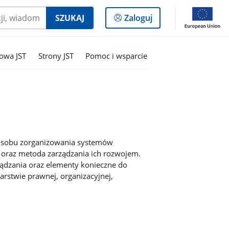
Logowanie
SZUKAJ
Zaloguj
do
panelu
owa JST
Strony JST
Pomoc i wsparcie
posobu zorganizowania systemów
 oraz metoda zarządzania ich rozwojem.
ządzania oraz elementy konieczne do
rstwie prawnej, organizacyjnej,