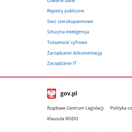
Otwarte dane
Rejestry publiczne
Sieci szerokopasmowe
Sztuczna Inteligencja
Tożsamość cyfrowa
Zarządzanie dokumentacją
Zarządzanie IT
stopka
Strona
gov.pl
gov.pl
główna
Rządowe Centrum Legislacji
Polityka c
Klauzula RODO