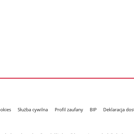
ookies
Służba cywilna
Profil zaufany
BIP
Deklaracja dos