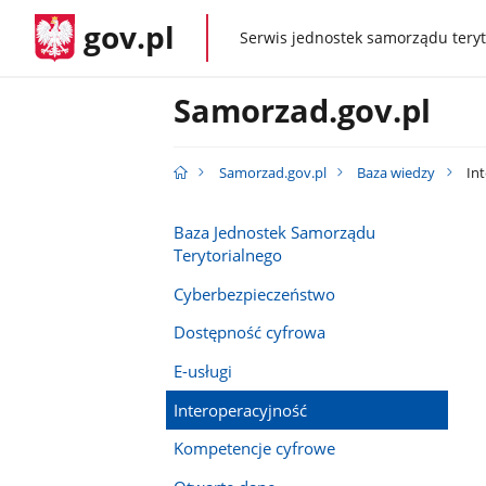
gov.pl
Serwis jednostek samorządu teryt
gov.pl
Samorzad.gov.pl
Samorzad.gov.pl
Baza wiedzy
Int
Baza Jednostek Samorządu
Terytorialnego
Cyberbezpieczeństwo
Dostępność cyfrowa
E-usługi
Interoperacyjność
Kompetencje cyfrowe