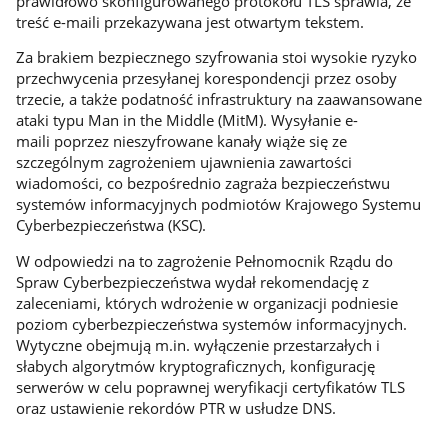
prawidłowo skonfigurowanego protokołu TLS sprawia, że
treść e-maili przekazywana jest otwartym tekstem.
Za brakiem bezpiecznego szyfrowania stoi wysokie ryzyko
przechwycenia przesyłanej korespondencji przez osoby
trzecie, a także podatność infrastruktury na zaawansowane
ataki typu Man in the Middle (MitM). Wysyłanie e-
maili poprzez nieszyfrowane kanały wiąże się ze
szczególnym zagrożeniem ujawnienia zawartości
wiadomości, co bezpośrednio zagraża bezpieczeństwu
systemów informacyjnych podmiotów Krajowego Systemu
Cyberbezpieczeństwa (KSC).
W odpowiedzi na to zagrożenie Pełnomocnik Rządu do
Spraw Cyberbezpieczeństwa wydał rekomendację z
zaleceniami, których wdrożenie w organizacji podniesie
poziom cyberbezpieczeństwa systemów informacyjnych.
Wytyczne obejmują m.in. wyłączenie przestarzałych i
słabych algorytmów kryptograficznych, konfigurację
serwerów w celu poprawnej weryfikacji certyfikatów TLS
oraz ustawienie rekordów PTR w usłudze DNS.