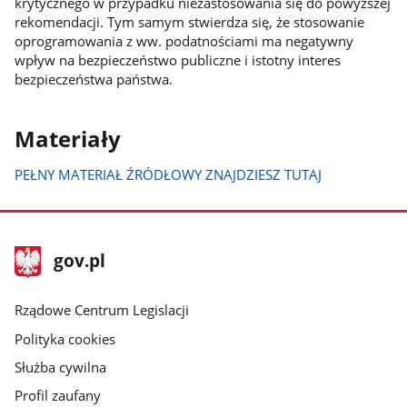
krytycznego w przypadku niezastosowania się do powyższej
rekomendacji. Tym samym stwierdza się, że stosowanie
oprogramowania z ww. podatnościami ma negatywny
wpływ na bezpieczeństwo publiczne i istotny interes
bezpieczeństwa państwa.
Materiały
PEŁNY MATERIAŁ ŹRÓDŁOWY ZNAJDZIESZ TUTAJ
stopka
Strona
gov.pl
gov.pl
główna
Rządowe Centrum Legislacji
Polityka cookies
Służba cywilna
Profil zaufany