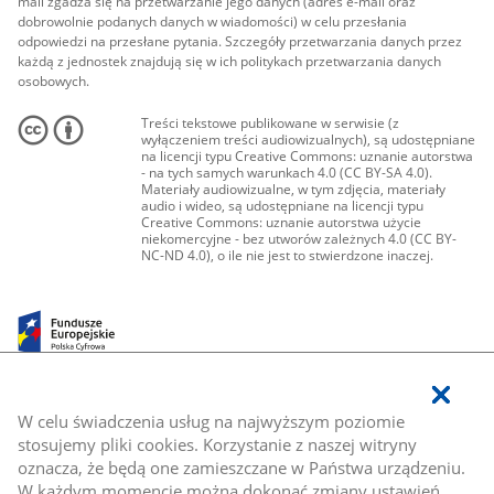
mail zgadza się na przetwarzanie jego danych (adres e-mail oraz
dobrowolnie podanych danych w wiadomości) w celu przesłania
odpowiedzi na przesłane pytania. Szczegóły przetwarzania danych przez
każdą z jednostek znajdują się w ich politykach przetwarzania danych
osobowych.
Treści tekstowe publikowane w serwisie (z
wyłączeniem treści audiowizualnych), są udostępniane
na licencji typu Creative Commons: uznanie autorstwa
- na tych samych warunkach 4.0 (CC BY-SA 4.0).
Materiały audiowizualne, w tym zdjęcia, materiały
audio i wideo, są udostępniane na licencji typu
Creative Commons: uznanie autorstwa użycie
niekomercyjne - bez utworów zależnych 4.0 (CC BY-
NC-ND 4.0), o ile nie jest to stwierdzone inaczej.
W celu świadczenia usług na najwyższym poziomie
stosujemy pliki cookies. Korzystanie z naszej witryny
oznacza, że będą one zamieszczane w Państwa urządzeniu.
W każdym momencie można dokonać zmiany ustawień