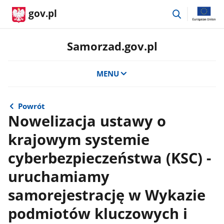
przejdź
gov.pl
do
wyszukiwar
Samorzad.gov.pl
MENU
Powrót
Nowelizacja ustawy o
krajowym systemie
cyberbezpieczeństwa (KSC) -
uruchamiamy
samorejestrację w Wykazie
podmiotów kluczowych i