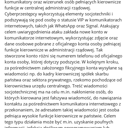
komunikatory oraz wizerunek osób pełniących kierownicze
funkcje w centralnej administracji rządowej.
Cyberprzestępcy wykorzystują elementy socjotechniki i
podszywają się pod osoby o statusie VIP w komunikatorach
internetowych, takich jak WhatsApp oraz Signal. Atakujący
celem uwiarygodnienia ataku zakłada nowe konto w
komunikatorze internetowym, wykorzystując zdjęcie oraz
dane osobowe pobrane z oficjalnego konta osoby pełniącej
funkcje kierownicze w administracji rządowej. Tak
stworzone konto różni się numerem telefonu od oficjalnego
konta osoby, której dotyczy podszycie. W kolejnym kroku,
za pośrednictwem założonego fikcyjnego konta wysyłane są
wiadomości np. do kadry kierowniczej spółek skarbu
państwa oraz sektora prywatnego, rzekomo pochodzące od
kierownictwa urzędu centralnego. Treść wiadomości
socjotechnicznej ma na celu m.in. nakłonienie osób, do
których kierowana jest fałszywa wiadomość, do nawiązania
kontaktu za pośrednictwem komunikatora internetowego z
przekonaniem, że adresatem takiej wiadomości jest osoba
pełniąca wysokie funkcje kierownicze w państwie. Celem
tego typu działania może być m.in. uzyskanie poufnych
informacji, infekcja złośliwym oprogramowaniem lub