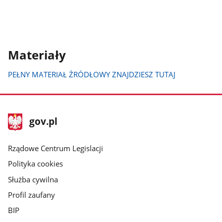
Materiały
PEŁNY MATERIAŁ ŹRÓDŁOWY ZNAJDZIESZ TUTAJ
stopka
Strona
gov.pl
gov.pl
główna
Rządowe Centrum Legislacji
Polityka cookies
Służba cywilna
Profil zaufany
BIP