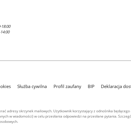
-18:00
-14:00
ookies
Służba cywilna
Profil zaufany
BIP
Deklaracja dos
ać adresy skrzynek mailowych. Użytkownik korzystający z odnośnika będącego 
nych w wiadomości) w celu przesłania odpowiedzi na przesłane pytania. Szczegó
 osobowych.