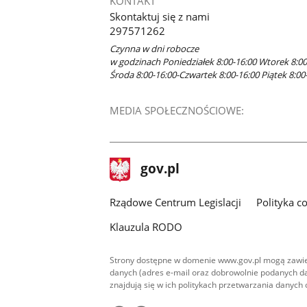
KONTAKT
Skontaktuj się z nami
297571262
Czynna w dni robocze
w godzinach Poniedziałek 8:00-16:00 Wtorek 8:00
Środa 8:00-16:00-Czwartek 8:00-16:00 Piątek 8:00
MEDIA SPOŁECZNOŚCIOWE:
stopka
Strona
gov.pl
gov.pl
główna
Rządowe Centrum Legislacji
Polityka c
Klauzula RODO
Strony dostępne w domenie www.gov.pl mogą zawier
danych (adres e-mail oraz dobrowolnie podanych da
znajdują się w ich politykach przetwarzania danych