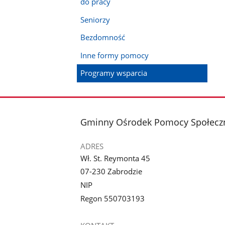
do pracy
Seniorzy
Bezdomność
Inne formy pomocy
Programy wsparcia
stopka
Gminny Ośrodek Pomocy Społeczn
ADRES
Wł. St. Reymonta 45
07-230 Zabrodzie
NIP
Regon 550703193