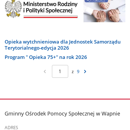
Opieka wytchnieniowa dla Jednostek Samorządu
Terytorialnego-edycja 2026
Program " Opieka 75+" na rok 2026
z
9
stopka
Gminny Ośrodek Pomocy Społecznej w Wapnie
ADRES