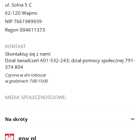
ul. Solna 5 C
62-120 Wapno
NIP 7661989939
Regon 004611373
KONTAKT
Skontaktuj się z nami
Dział świadczeń 601-532-243; dział pomocy społecznej 791-
374 804
Czynna w dni robocze
w godzinach 7:00-15:00
MEDIA SPOŁECZNOŚCIOWE:
Na skróty
stopka
Strona
gov.pl