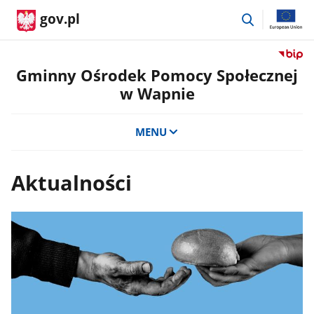
przejdź
gov.pl
do
wyszukiwar
Przejdź
do
Gminny Ośrodek Pomocy Społecznej
serwis
w Wapnie
Biulety
Informa
Publicz
MENU
Gminn
Ośrode
Pomoc
Aktualności
Społecz
w
Wapni