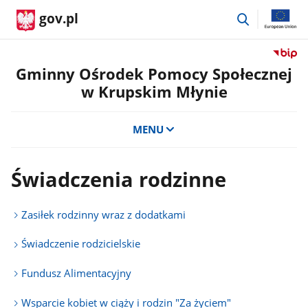
przejdź
gov.pl
do
wyszukiwar
Przejdź
do
Gminny Ośrodek Pomocy Społecznej
serwis
w Krupskim Młynie
Biulety
Informa
Publicz
MENU
Gminn
Ośrode
Pomoc
Świadczenia rodzinne
Społecz
w
Krupsk
Zasiłek rodzinny wraz z dodatkami
Młynie
Świadczenie rodzicielskie
Fundusz Alimentacyjny
Wsparcie kobiet w ciąży i rodzin "Za życiem"