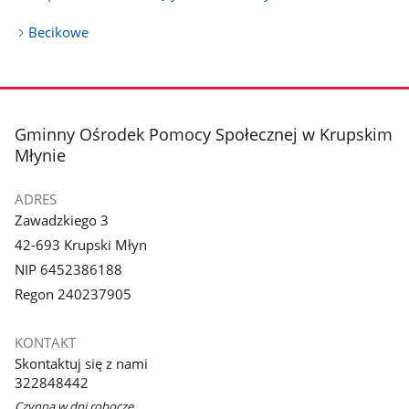
Becikowe
stopka
Gminny Ośrodek Pomocy Społecznej w Krupskim
Młynie
ADRES
Zawadzkiego 3
42-693 Krupski Młyn
NIP 6452386188
Regon 240237905
KONTAKT
Skontaktuj się z nami
322848442
Czynna w dni robocze