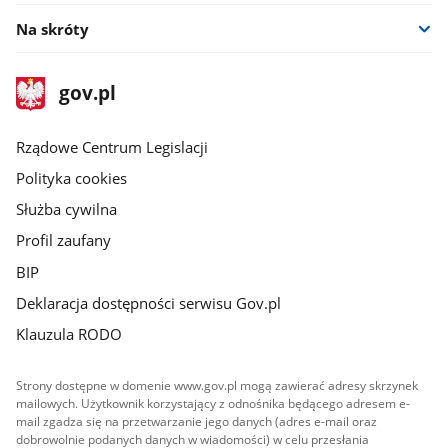
Na skróty
stopka
Strona
gov.pl
gov.pl
główna
Rządowe Centrum Legislacji
Polityka cookies
Służba cywilna
Profil zaufany
BIP
Deklaracja dostępności serwisu Gov.pl
Klauzula RODO
Strony dostępne w domenie www.gov.pl mogą zawierać adresy skrzynek
mailowych. Użytkownik korzystający z odnośnika będącego adresem e-
mail zgadza się na przetwarzanie jego danych (adres e-mail oraz
dobrowolnie podanych danych w wiadomości) w celu przesłania