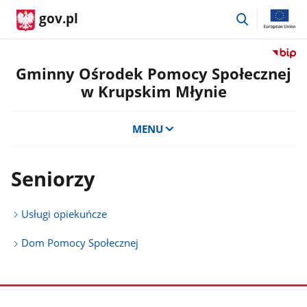
przejdź
gov.pl
do
wyszukiwar
Przejdź
do
Gminny Ośrodek Pomocy Społecznej
serwis
w Krupskim Młynie
Biulety
Informa
Publicz
MENU
Gminn
Ośrode
Pomoc
Seniorzy
Społecz
w
Krupsk
Usługi opiekuńcze
Młynie
Dom Pomocy Społecznej