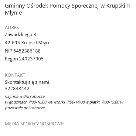
stopka
Gminny Ośrodek Pomocy Społecznej w Krupskim
Młynie
ADRES
Zawadzkiego 3
42-693 Krupski Młyn
NIP 6452386188
Regon 240237905
KONTAKT
Skontaktuj się z nami
322848442
Czynna w dni robocze
w godzinach 7:00-16:00 we wtorki, 7:00-14:00 w piątki, 7:00-15:00 w
pozostałe dni robocze
MEDIA SPOŁECZNOŚCIOWE: