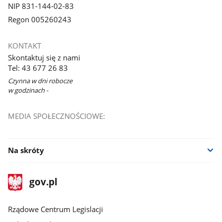
NIP 831-144-02-83
Regon 005260243
KONTAKT
Skontaktuj się z nami
Tel: 43 677 26 83
Czynna w dni robocze
w godzinach -
MEDIA SPOŁECZNOŚCIOWE:
Na skróty
stopka
Strona
gov.pl
gov.pl
główna
Rządowe Centrum Legislacji