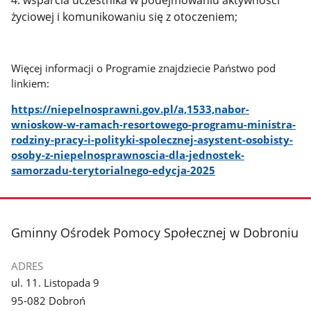
4. wsparcia uczestnika w podejmowaniu aktywności
życiowej i komunikowaniu się z otoczeniem;
Więcej informacji o Programie znajdziecie Państwo pod
linkiem:
https://niepelnosprawni.gov.pl/a,1533,nabor-
wnioskow-w-ramach-resortowego-programu-ministra-
rodziny-pracy-i-polityki-spolecznej-asystent-osobisty-
osoby-z-niepelnosprawnoscia-dla-jednostek-
samorzadu-terytorialnego-edycja-2025
stopka
Gminny Ośrodek Pomocy Społecznej w Dobroniu
ADRES
ul. 11. Listopada 9
95-082 Dobroń