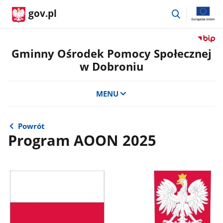
przejdź
gov.pl
do
wyszukiwar
Przejdź
do
Gminny Ośrodek Pomocy Społecznej
serwis
w Dobroniu
Biulety
Informa
Publicz
MENU
Gminn
Ośrode
Pomoc
Powrót
Społecz
Program AOON 2025
w
Dobron