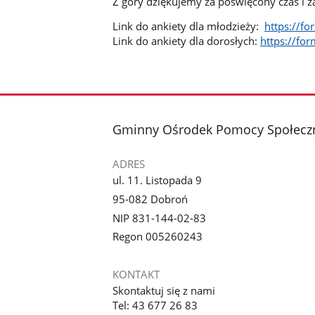
Z góry dziękujemy za poświęcony czas i 
Link do ankiety dla młodzieży:
https://f
Link do ankiety dla dorosłych:
https://fo
stopka
Gminny Ośrodek Pomocy Społecz
ADRES
ul. 11. Listopada 9
95-082 Dobroń
NIP 831-144-02-83
Regon 005260243
KONTAKT
Skontaktuj się z nami
Tel: 43 677 26 83