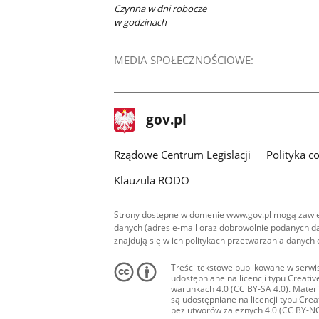
Czynna w dni robocze
w godzinach -
MEDIA SPOŁECZNOŚCIOWE:
stopka
Strona
gov.pl
gov.pl
główna
Rządowe Centrum Legislacji
Polityka c
Klauzula RODO
Strony dostępne w domenie www.gov.pl mogą zawier
danych (adres e-mail oraz dobrowolnie podanych da
znajdują się w ich politykach przetwarzania danych
Treści tekstowe publikowane w serwis
udostępniane na licencji typu Creat
warunkach 4.0 (CC BY-SA 4.0). Materia
są udostępniane na licencji typu Cr
bez utworów zależnych 4.0 (CC BY-NC-N