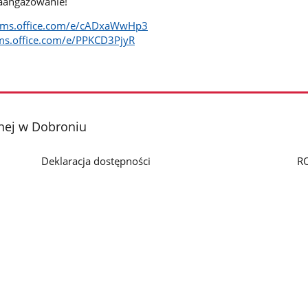
zaangażowanie!
orms.office.com/e/cADxaWwHp3
rms.office.com/e/PPKCD3PjyR
nej w Dobroniu
Deklaracja dostępności
R