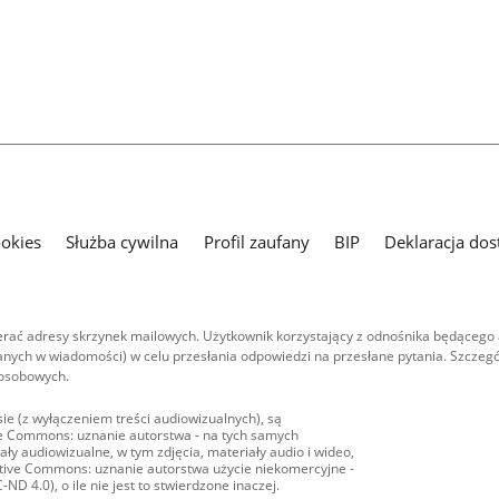
ookies
Służba cywilna
Profil zaufany
BIP
Deklaracja dos
ać adresy skrzynek mailowych. Użytkownik korzystający z odnośnika będącego 
nych w wiadomości) w celu przesłania odpowiedzi na przesłane pytania. Szczegó
 osobowych.
ie (z wyłączeniem treści audiowizualnych), są
ive Commons: uznanie autorstwa - na tych samych
ły audiowizualne, w tym zdjęcia, materiały audio i wideo,
eative Commons: uznanie autorstwa użycie niekomercyjne -
D 4.0), o ile nie jest to stwierdzone inaczej.