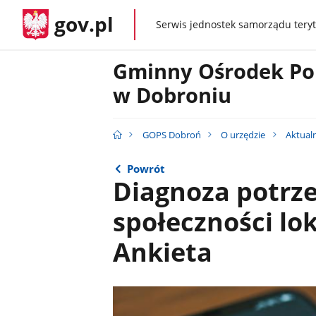
gov.pl
Serwis jednostek samorządu teryt
gov.pl
Gminny Ośrodek Po
w Dobroniu
GOPS Dobroń
O urzędzie
Aktual
Powrót
Diagnoza potrze
społeczności lo
Ankieta