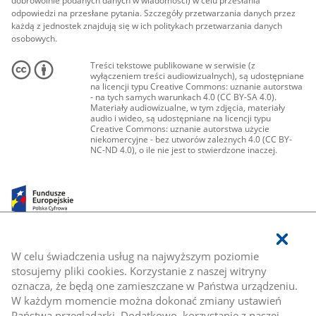
dobrowolnie podanych danych w wiadomości) w celu przesłania
odpowiedzi na przesłane pytania. Szczegóły przetwarzania danych przez
każdą z jednostek znajdują się w ich politykach przetwarzania danych
osobowych.
Treści tekstowe publikowane w serwisie (z
wyłączeniem treści audiowizualnych), są udostępniane
na licencji typu Creative Commons: uznanie autorstwa
- na tych samych warunkach 4.0 (CC BY-SA 4.0).
Materiały audiowizualne, w tym zdjęcia, materiały
audio i wideo, są udostępniane na licencji typu
Creative Commons: uznanie autorstwa użycie
niekomercyjne - bez utworów zależnych 4.0 (CC BY-
NC-ND 4.0), o ile nie jest to stwierdzone inaczej.
W celu świadczenia usług na najwyższym poziomie
stosujemy pliki cookies. Korzystanie z naszej witryny
oznacza, że będą one zamieszczane w Państwa urządzeniu.
W każdym momencie można dokonać zmiany ustawień
Państwa przeglądarki. Dodatkowo, korzystanie z naszej