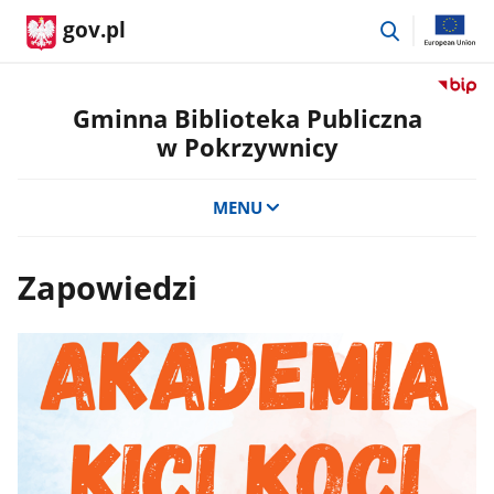
przejdź
gov.pl
do
wyszukiwar
Przejdź
do
Gminna Biblioteka Publiczna
serwis
w Pokrzywnicy
Biulety
Informa
Publicz
MENU
Gminn
Bibliot
Publicz
Zapowiedzi
w
Pokrzy