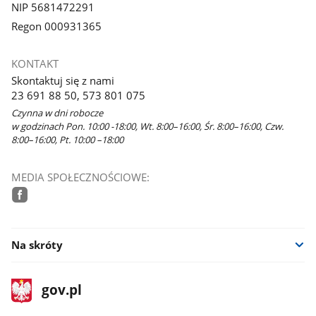
NIP 5681472291
Regon 000931365
KONTAKT
Skontaktuj się z nami
23 691 88 50, 573 801 075
Czynna w dni robocze
w godzinach Pon. 10:00 -18:00, Wt. 8:00–16:00, Śr. 8:00–16:00, Czw.
8:00–16:00, Pt. 10:00 –18:00
MEDIA SPOŁECZNOŚCIOWE:
facebook
Na skróty
stopka
Strona
gov.pl
gov.pl
główna