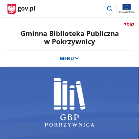
przejdź
gov.pl
do
wyszukiwar
Przejdź
do
Gminna Biblioteka Publiczna
serwis
w Pokrzywnicy
Biulety
Informa
Publicz
MENU
Gminn
Bibliot
Publicz
w
Pokrzy