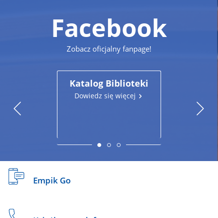
Facebook
Zobacz oficjalny fanpage!
Katalog Biblioteki
Katalog B
Powi
Dowiedz się więcej
Pułtus
Dowiedz się
Na
Empik Go
skróty