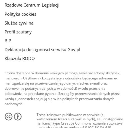
Rządowe Centrum Legislacji
Polityka cookies
Służba cywilna
Profil zaufany
BIP
Deklaracja dostępności serwisu Gov.pl
Klauzula RODO
Strony dostępne w domenie www.gov.pl mogą zawierać adresy skrzynek
mailowych. Użytkownik korzystający z odnośnika będącego adresem e-
mail zgadza się na przetwarzanie jego danych (adres e-mail oraz
dobrowolnie podanych danych w wiadomości) w celu przesłania
odpowiedzi na przesłane pytania. Szczegóły przetwarzania danych przez
każdą z jednostek znajdują się w ich politykach przetwarzania danych
osobowych.
Treści tekstowe publikowane w serwisie (z
wyłączeniem treści audiowizualnych), są udostępniane
na licencji typu Creative Commons: uznanie autorstwa
- na tych samych warunkach 4.0 (CC BY-SA 4.0).