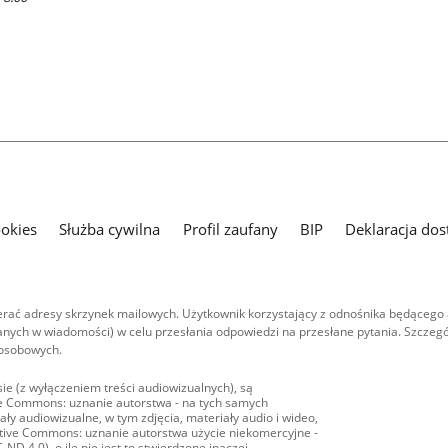
ookies
Służba cywilna
Profil zaufany
BIP
Deklaracja dos
ać adresy skrzynek mailowych. Użytkownik korzystający z odnośnika będącego 
nych w wiadomości) w celu przesłania odpowiedzi na przesłane pytania. Szczegó
 osobowych.
ie (z wyłączeniem treści audiowizualnych), są
ive Commons: uznanie autorstwa - na tych samych
ły audiowizualne, w tym zdjęcia, materiały audio i wideo,
eative Commons: uznanie autorstwa użycie niekomercyjne -
D 4.0), o ile nie jest to stwierdzone inaczej.