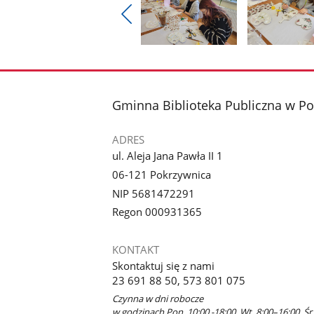
Pokaż
poprzednie
Pokaż
Pokaż
zdjęcia
zdjęcie
zdjęcie
1
2
z
z
stopka
Gminna Biblioteka Publiczna w Po
galerii.
galerii.
ADRES
ul. Aleja Jana Pawła II 1
06-121 Pokrzywnica
NIP 5681472291
Regon 000931365
KONTAKT
Skontaktuj się z nami
23 691 88 50, 573 801 075
Czynna w dni robocze
w godzinach Pon. 10:00 -18:00, Wt. 8:00–16:00, Śr.