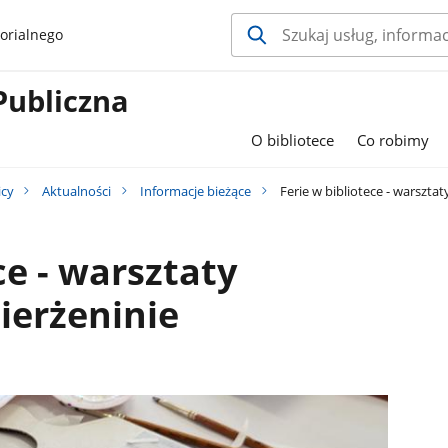
orialnego
Publiczna
O bibliotece
Co robimy
icy
Aktualności
Informacje bieżące
Ferie w bibliotece - warszta
ce - warsztaty
ierżeninie