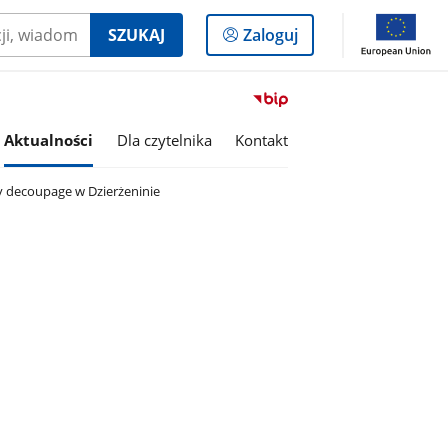
Logowanie
SZUKAJ
Zaloguj
do
panelu
Przejdź
do
Aktualności
Dla czytelnika
Kontakt
serwisu
Biuletyn
Informacji
ty decoupage w Dzierżeninie
Publicznej
Gminna
Biblioteka
Publiczna
w
Pokrzywnicy