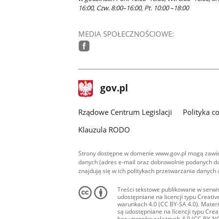
16:00, Czw. 8:00–16:00, Pt. 10:00 –18:00
MEDIA SPOŁECZNOŚCIOWE:
facebook
stopka
Strona
gov.pl
gov.pl
główna
Rządowe Centrum Legislacji
Polityka c
Klauzula RODO
Strony dostępne w domenie www.gov.pl mogą zawier
danych (adres e-mail oraz dobrowolnie podanych da
znajdują się w ich politykach przetwarzania danych
Treści tekstowe publikowane w serwis
udostępniane na licencji typu Creat
warunkach 4.0 (CC BY-SA 4.0). Materia
są udostępniane na licencji typu Cr
bez utworów zależnych 4.0 (CC BY-NC-N