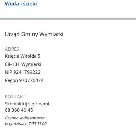
Woda i ścieki
stopka
Urząd Gminy Wymiarki
ADRES
Księcia Witolda 5
68-131 Wymiarki
NIP 9241799222
Regon 970770474
KONTAKT
Skontaktuj się z nami
68 360 40 45
Czynna w dni robocze
w godzinach 7:00-15:00