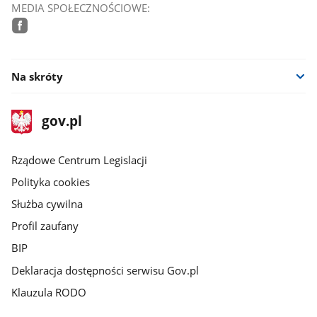
MEDIA SPOŁECZNOŚCIOWE:
facebook
Na skróty
stopka
Strona
gov.pl
gov.pl
główna
Rządowe Centrum Legislacji
Polityka cookies
Służba cywilna
Profil zaufany
BIP
Deklaracja dostępności serwisu Gov.pl
Klauzula RODO