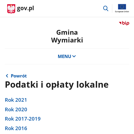
przejdź
gov.pl
do
wyszukiwar
Przejdź
do
Gmina
serwis
Wymiarki
Biulety
Informa
Publicz
MENU
Gmina
Wymiar
Powrót
Podatki i opłaty lokalne
Rok 2021
Rok 2020
Rok 2017-2019
Rok 2016