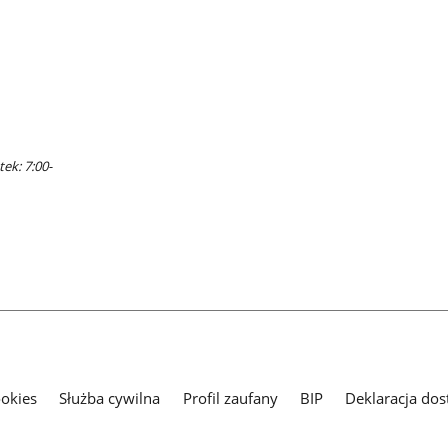
ek: 7:00-
ookies
Służba cywilna
Profil zaufany
BIP
Deklaracja dos