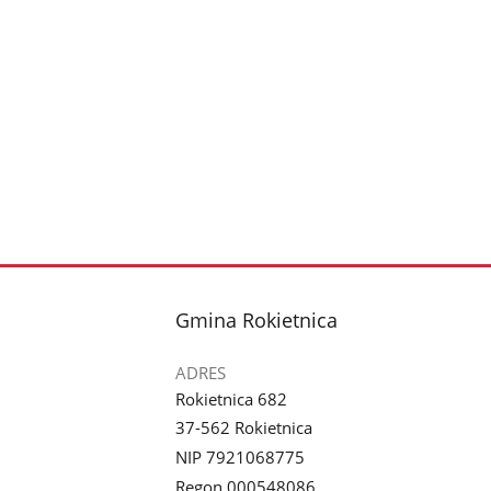
stopka
Gmina Rokietnica
ADRES
Rokietnica 682
37-562 Rokietnica
NIP 7921068775
Regon 000548086