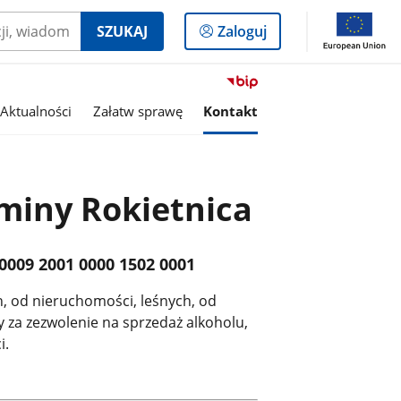
Logowanie
SZUKAJ
Zaloguj
do
panelu
Przejdź
do
Aktualności
Załatw sprawę
Kontakt
serwisu
Biuletyn
Informacji
Publicznej
iny Rokietnica
Gmina
Rokietnica
0009 2001 0000 1502 0001
, od nieruchomości, leśnych, od
 za zezwolenie na sprzedaż alkoholu,
i.