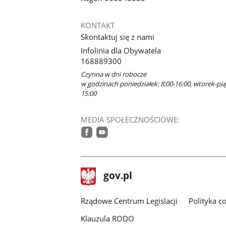
KONTAKT
Skontaktuj się z nami
Infolinia dla Obywatela
168889300
Czynna w dni robocze
w godzinach poniedziałek: 8:00-16:00, wtorek-piąt
15:00
MEDIA SPOŁECZNOŚCIOWE:
facebook
youtube
stopka
Strona
gov.pl
gov.pl
główna
Rządowe Centrum Legislacji
Polityka c
Klauzula RODO