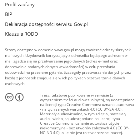
Profil zaufany
BIP
Deklaracja dostępności serwisu Gov.pl
Klauzula RODO
Strony dostępne w domenie www.gov.pl mogą zawierać adresy skrzynek
mailowych. Użytkownik korzystający z odnośnika będącego adresem e-
mail zgadza się na przetwarzanie jego danych (adres e-mail oraz
dobrowolnie podanych danych w wiadomości) w celu przesłania
odpowiedzi na przesłane pytania. Szczegóły przetwarzania danych przez
każdą z jednostek znajdują się w ich politykach przetwarzania danych
osobowych.
Treści tekstowe publikowane w serwisie (z
wyłączeniem treści audiowizualnych), są udostępniane
na licencji typu Creative Commons: uznanie autorstwa
- na tych samych warunkach 4.0 (CC BY-SA 4.0).
Materiały audiowizualne, w tym zdjęcia, materiały
audio i wideo, są udostępniane na licencji typu
Creative Commons: uznanie autorstwa użycie
niekomercyjne - bez utworów zależnych 4.0 (CC BY-
NC-ND 4.0), o ile nie jest to stwierdzone inaczej.