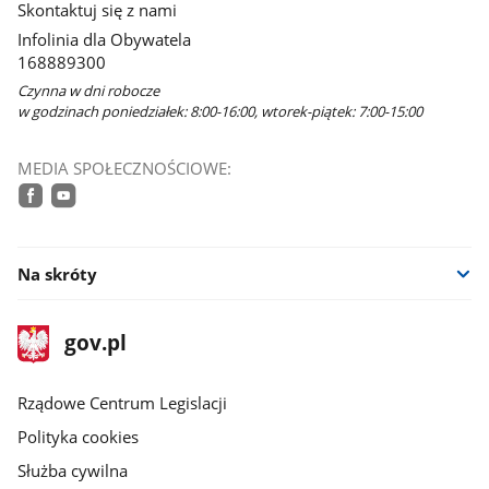
Skontaktuj się z nami
Infolinia dla Obywatela
168889300
Czynna w dni robocze
w godzinach poniedziałek: 8:00-16:00, wtorek-piątek: 7:00-15:00
MEDIA SPOŁECZNOŚCIOWE:
facebook
youtube
Na skróty
stopka
Strona
gov.pl
gov.pl
główna
Rządowe Centrum Legislacji
Polityka cookies
Służba cywilna