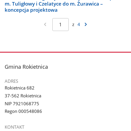
m. Tuligłowy i Czelatyce do m. Żurawica –
koncepcja projektowa
z
4
stopka
Gmina Rokietnica
ADRES
Rokietnica 682
37-562 Rokietnica
NIP 7921068775
Regon 000548086
KONTAKT