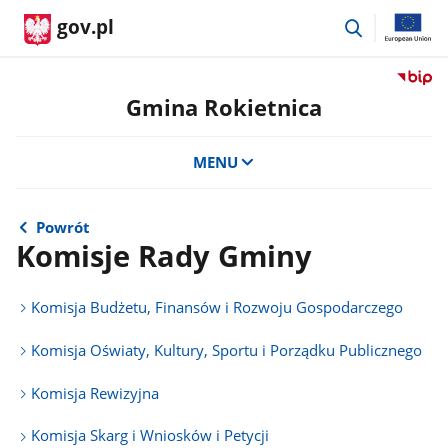
przejdź
gov.pl
do
wyszukiwar
Przejdź
do
Gmina Rokietnica
serwis
Biulety
MENU
Informa
Publicz
Gmina
Rokietn
Powrót
Komisje Rady Gminy
Komisja Budżetu, Finansów i Rozwoju Gospodarczego
Komisja Oświaty, Kultury, Sportu i Porządku Publicznego
Komisja Rewizyjna
Komisja Skarg i Wniosków i Petycji