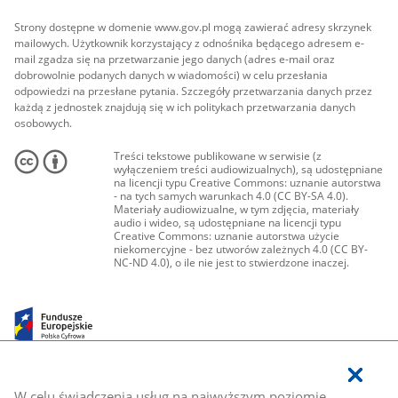
Strony dostępne w domenie www.gov.pl mogą zawierać adresy skrzynek
mailowych. Użytkownik korzystający z odnośnika będącego adresem e-
mail zgadza się na przetwarzanie jego danych (adres e-mail oraz
dobrowolnie podanych danych w wiadomości) w celu przesłania
odpowiedzi na przesłane pytania. Szczegóły przetwarzania danych przez
każdą z jednostek znajdują się w ich politykach przetwarzania danych
osobowych.
Treści tekstowe publikowane w serwisie (z
wyłączeniem treści audiowizualnych), są udostępniane
na licencji typu Creative Commons: uznanie autorstwa
- na tych samych warunkach 4.0 (CC BY-SA 4.0).
Materiały audiowizualne, w tym zdjęcia, materiały
audio i wideo, są udostępniane na licencji typu
Creative Commons: uznanie autorstwa użycie
niekomercyjne - bez utworów zależnych 4.0 (CC BY-
NC-ND 4.0), o ile nie jest to stwierdzone inaczej.
W celu świadczenia usług na najwyższym poziomie