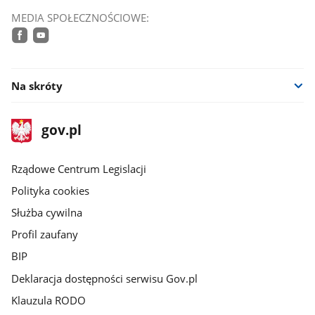
MEDIA SPOŁECZNOŚCIOWE:
facebook
youtube
Na skróty
stopka
Strona
gov.pl
gov.pl
główna
Rządowe Centrum Legislacji
Polityka cookies
Służba cywilna
Profil zaufany
BIP
Deklaracja dostępności serwisu Gov.pl
Klauzula RODO