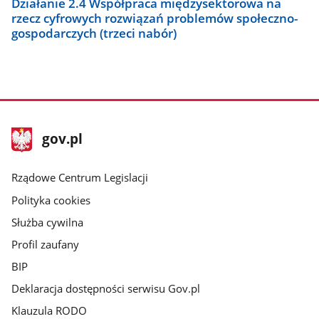
Działanie 2.4 Współpraca międzysektorowa na
rzecz cyfrowych rozwiązań problemów społeczno-
gospodarczych (trzeci nabór)
stopka
Strona
gov.pl
gov.pl
główna
Rządowe Centrum Legislacji
Polityka cookies
Służba cywilna
Profil zaufany
BIP
Deklaracja dostępności serwisu Gov.pl
Klauzula RODO