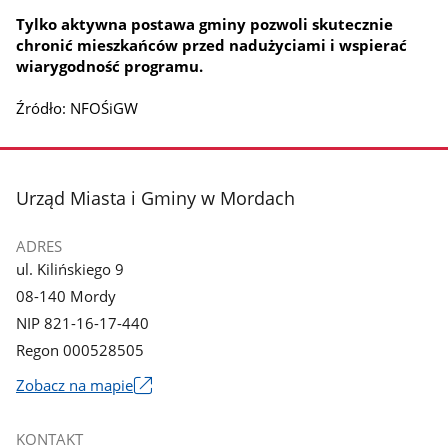
Tylko aktywna postawa gminy pozwoli skutecznie
chronić mieszkańców przed nadużyciami i wspierać
wiarygodność programu.
Źródło: NFOŚiGW
stopka
Urząd Miasta i Gminy w Mordach
ADRES
ul. Kilińskiego 9
08-140 Mordy
NIP 821-16-17-440
Regon 000528505
Link
Zobacz na mapie
otworzy
się
KONTAKT
w