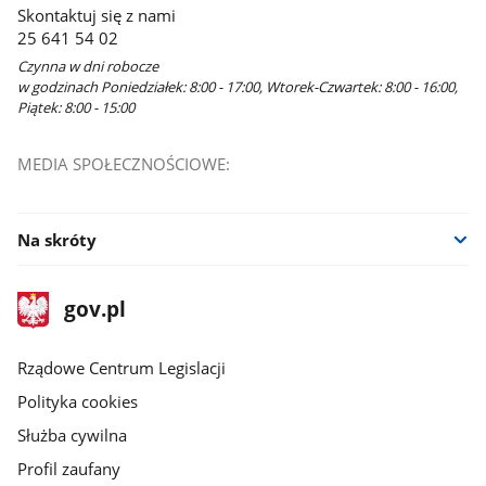
Skontaktuj się z nami
nowym
25 641 54 02
oknie
Czynna w dni robocze
w godzinach Poniedziałek: 8:00 - 17:00, Wtorek-Czwartek: 8:00 - 16:00,
Piątek: 8:00 - 15:00
MEDIA SPOŁECZNOŚCIOWE:
Na skróty
stopka
Strona
gov.pl
gov.pl
główna
Rządowe Centrum Legislacji
Polityka cookies
Służba cywilna
Profil zaufany