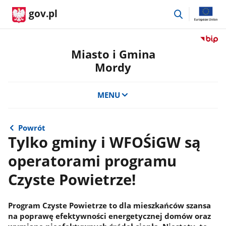
przejdź
gov.pl
do
wyszukiwar
Przejdź
do
Miasto i Gmina
serwis
Mordy
Biulety
Informa
Publicz
MENU
Miasto
i
Gmina
Powrót
Mordy
Tylko gminy i WFOŚiGW są
operatorami programu
Czyste Powietrze!
Program Czyste Powietrze to dla mieszkańców szansa
na poprawę efektywności energetycznej domów oraz